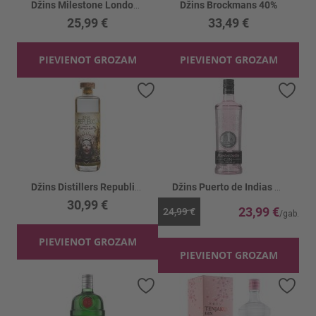
Džins Milestone London Dry Gin 41%
Džins Brockmans 40%
25,99 €
33,49 €
PIEVIENOT GROZAM
PIEVIENOT GROZAM
Pievienot vēlmju sarakstam
Piev
Džins Distillers Republic Dry as a nun 40%
Džins Puerto de Indias Strawberry 37.5%
30,99 €
23,99 €
24,99 €
PIEVIENOT GROZAM
PIEVIENOT GROZAM
Pievienot vēlmju sarakstam
Piev