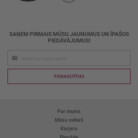
SAŅEM PIRMAIS MŪSU JAUNUMUS UN ĪPAŠOS
PIEDĀVĀJUMUS!
Pieteikties
jaunumu
saņemšanai:
PIERAKSTĪTIES
Par mums
Mūsu veikali
Karjera
Piegāde