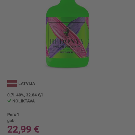
Iet
uz
LATVIJA
galerijas
sākumu
0.7l, 40%, 32.84 €/l
NOLIKTAVĀ
Pērc 1
gab.
22,99 €