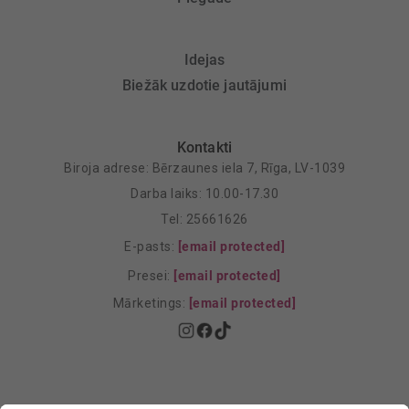
Idejas
Biežāk uzdotie jautājumi
Kontakti
Biroja adrese: Bērzaunes iela 7, Rīga, LV-1039
Darba laiks: 10.00-17.30
Tel: 25661626
E-pasts:
[email protected]
Presei:
[email protected]
Mārketings:
[email protected]