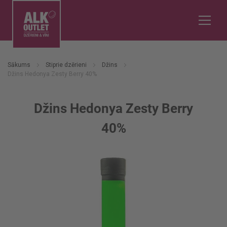
Sākums
Stiprie dzērieni
Džins
Džins Hedonya Zesty Berry 40%
Džins Hedonya Zesty Berry
40%
Iet
uz
galerijas
beigām