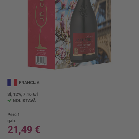
Iet
uz
FRANCIJA
galerijas
sākumu
3l, 12%, 7.16 €/l
NOLIKTAVĀ
Pērc 1
gab.
21,49 €