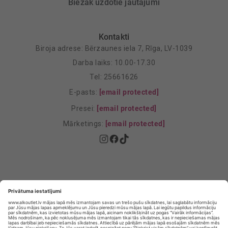
Biežāk uzdotie jautājumi
Kontakti
Biroja adrese: Bērzaunes iela 7, Rīga, LV-1039
Darba laiks: 10.00-17.30
Tel: 25661626
E-pasts:
[email protected]
Presei:
[email protected]
Mārketings:
[email protected]
Privātuma politika
Privātuma Iestatījumi
E-veikala lietošanas noteikumi