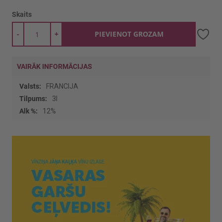
Skaits
-
+
PIEVIENOT GROZAM
VAIRĀK INFORMĀCIJAS
Vairāk
FRANCIJA
informācijas
3l
12%