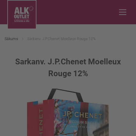
Sākums
Sarkanv. J.P.Chenet Moelleux Rouge 12%
Sarkanv. J.P.Chenet Moelleux
Rouge 12%
Iet
uz
galerijas
beigām