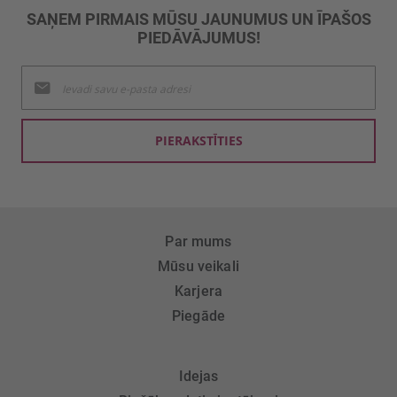
SAŅEM PIRMAIS MŪSU JAUNUMUS UN ĪPAŠOS
PIEDĀVĀJUMUS!
Pieteikties
jaunumu
saņemšanai:
PIERAKSTĪTIES
Par mums
Mūsu veikali
Karjera
Piegāde
Idejas