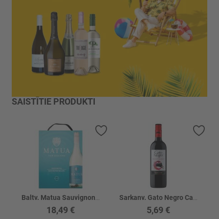
SAISTĪTIE PRODUKTI
Pievienot vēlmju sarakstam
Piev
Baltv. Matua Sauvignon Blanc 11.5%
Sarkanv. Gato Negro Cabernet Sauvignon 13%
18,49 €
5,69 €