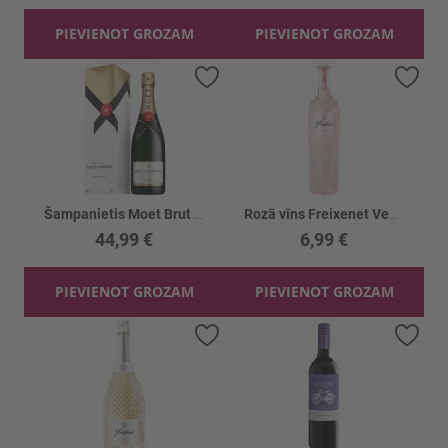
PIEVIENOT GROZAM
PIEVIENOT GROZAM
Pievienot vēlmju sarakstam
Piev
Šampanietis Moet Brut Imperial 12% kastē
Rozā vīns Freixenet Veneto 11.5%
44,99 €
6,99 €
PIEVIENOT GROZAM
PIEVIENOT GROZAM
Pievienot vēlmju sarakstam
Piev