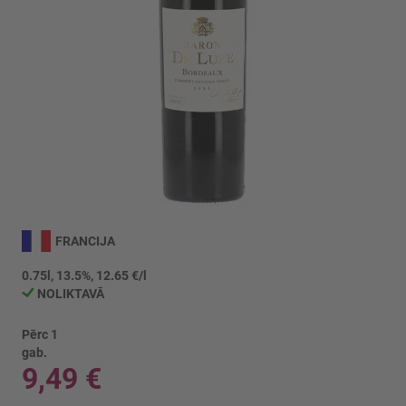
Iet
uz
FRANCIJA
galerijas
sākumu
0.75l, 13.5%, 12.65 €/l
NOLIKTAVĀ
Pērc 1
gab.
9,49 €