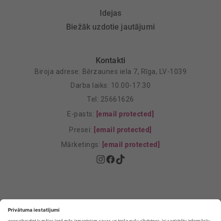
Idejas
Biežāk uzdotie jautājumi
Kontakti
Biroja adrese: Bērzaunes iela 7, Rīga, LV-1039
Darba laiks: 10.00-17.30
Tel: 25661626
E-pasts:
[email protected]
Presei:
[email protected]
Mārketings:
[email protected]
Privātuma politika
Privātuma Iestatījumi