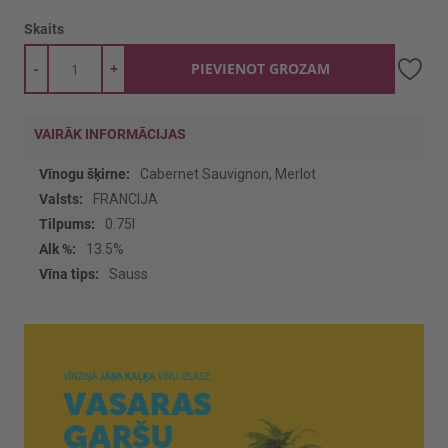
Skaits
-
+
PIEVIENOT GROZAM
VAIRĀK INFORMĀCIJAS
Vairāk
Cabernet Sauvignon, Merlot
informācijas
FRANCIJA
0.75l
13.5%
Sauss