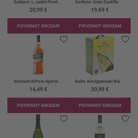
Sarkanv. L.Jadot Pinot Noir 12.5%
Sarkanv. Gran Castillo Cab.Sauv.Shiraz 12% BIB
20,99 €
19,69 €
PIEVIENOT GROZAM
PIEVIENOT GROZAM
Pievienot vēlmju sarakstam
Piev
Vermuts Bitters Aperol 11%
Baltv. Königsmosel Riesling Mosel 8.5%
14,49 €
20,99 €
PIEVIENOT GROZAM
PIEVIENOT GROZAM
Pievienot vēlmju sarakstam
Piev