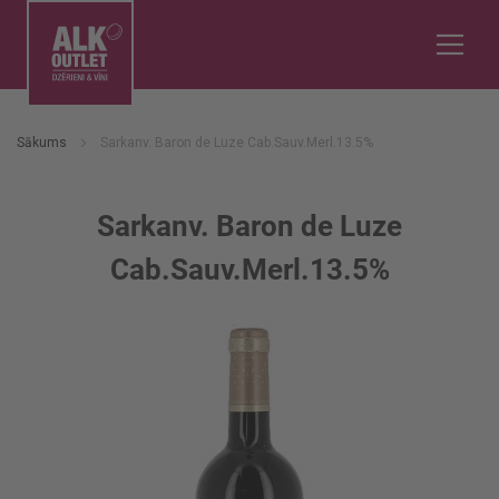
Sākums
Sarkanv. Baron de Luze Cab.Sauv.Merl.13.5%
Sarkanv. Baron de Luze
Cab.Sauv.Merl.13.5%
Iet
uz
galerijas
beigām