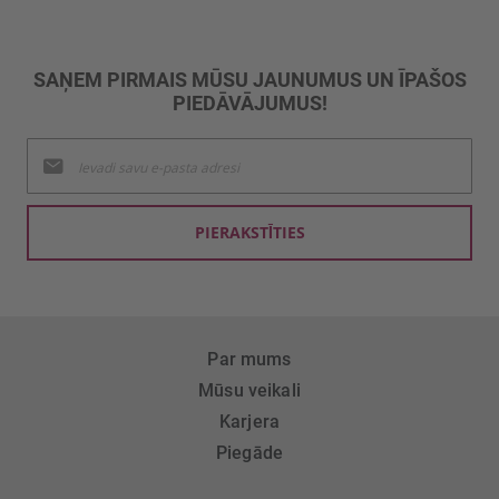
SAŅEM PIRMAIS MŪSU JAUNUMUS UN ĪPAŠOS
PIEDĀVĀJUMUS!
Pieteikties
jaunumu
saņemšanai:
PIERAKSTĪTIES
Par mums
Mūsu veikali
Karjera
Piegāde