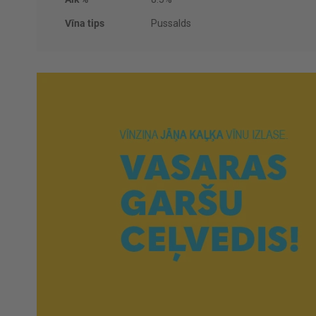
Vīna tips
Pussalds