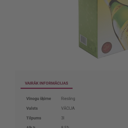
Iet
uz
galerijas
sākumu
VAIRĀK INFORMĀCIJAS
Vairāk
Vīnogu šķirne
Riesling
informācijas
Valsts
VĀCIJA
Tilpums
3l
Alk %
8.5%