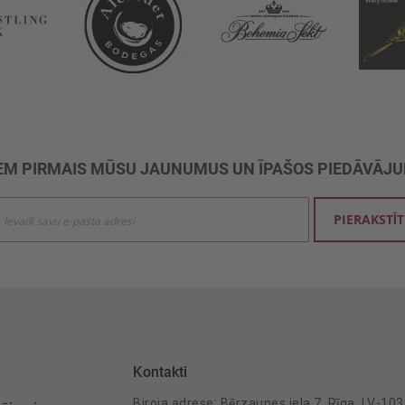
M PIRMAIS MŪSU JAUNUMUS UN ĪPAŠOS PIEDĀVĀJ
ties
PIERAKSTĪT
mu
šanai:
Kontakti
Biroja adrese: Bērzaunes iela 7, Rīga, LV-10