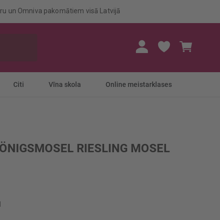
eru un Omniva pakomātiem visā Latvijā
Mans gr
Citi
Vīna skola
Online meistarklases
KÖNIGSMOSEL RIESLING MOSEL
l