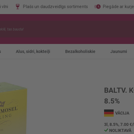
 vīni
Plašs un daudzveidīgs sortiments
Piegāde ar kurj
s
Alus, sidri, kokteiļi
Bezalkoholiskie
Jaunumi
BALTV. 
8.5%
VĀCIJA
3l, 8.5%, 7.00 €/
NOLIKTAVĀ