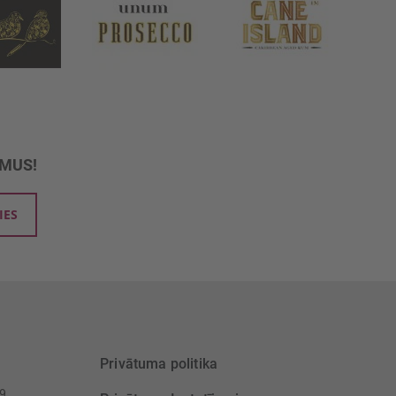
UMUS!
IES
Privātuma politika
39