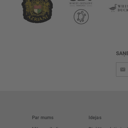
SAŅE
Pieteik
jaunu
saņem
Par mums
Idejas