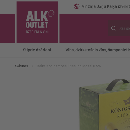
Vīnziņa Jāņa Kaļķa izvēlēti
Meklēt
Stiprie dzērieni
Vīns, dzirkstošais vīns, šampanieti
Sākums
Baltv. Königsmosel Riesling Mosel 8.5%
Iet
uz
galerijas
beigām