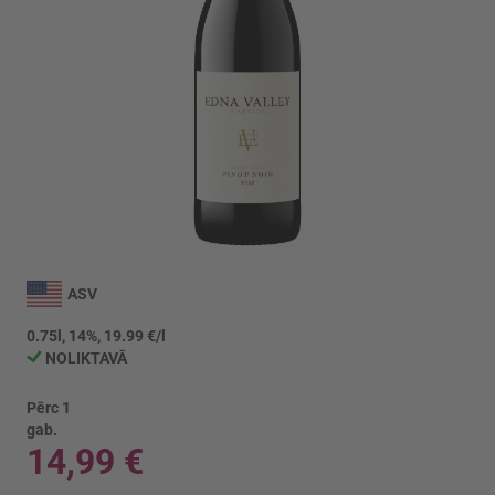
Iet
uz
ASV
galerijas
sākumu
0.75l, 14%, 19.99 €/l
NOLIKTAVĀ
Pērc 1
gab.
14,99 €