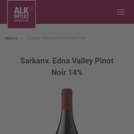
Sākums
Sarkanv. Edna Valley Pinot Noir 14%
Sarkanv. Edna Valley Pinot
Noir 14%
Iet
uz
galerijas
beigām