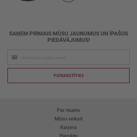
SAŅEM PIRMAIS MŪSU JAUNUMUS UN ĪPAŠOS
PIEDĀVĀJUMUS!
Pieteikties
jaunumu
saņemšanai:
PIERAKSTĪTIES
Par mums
Mūsu veikali
Karjera
Piegāde