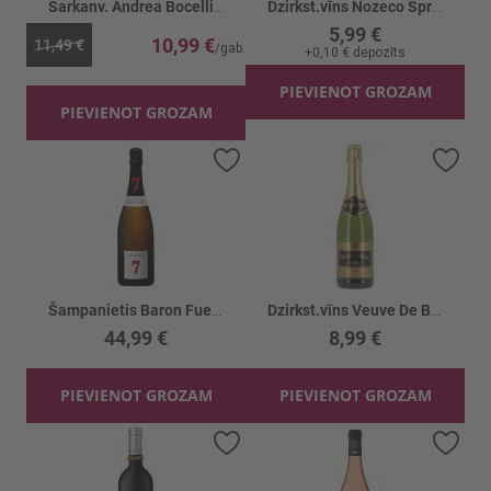
Sarkanv. Andrea Bocelli Toscano Rosso 14%
Dzirkst.vīns Nozeco Spritzs B/a 0%
5,99 €
10,99 €
11,49 €
+
0,10 €
depozīts
PIEVIENOT GROZAM
PIEVIENOT GROZAM
Pievienot vēlmju sarakstam
Piev
Šampanietis Baron Fuente "7" 12.5%
Dzirkst.vīns Veuve De Bort Blanc De Bl. 11%
44,99 €
8,99 €
PIEVIENOT GROZAM
PIEVIENOT GROZAM
Pievienot vēlmju sarakstam
Piev