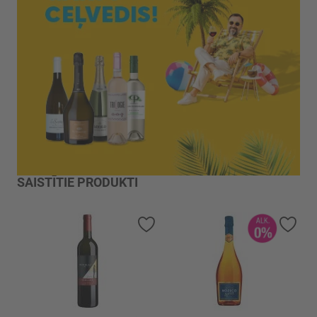
SAISTĪTIE PRODUKTI
Pievienot vēlmju sarakstam
Piev