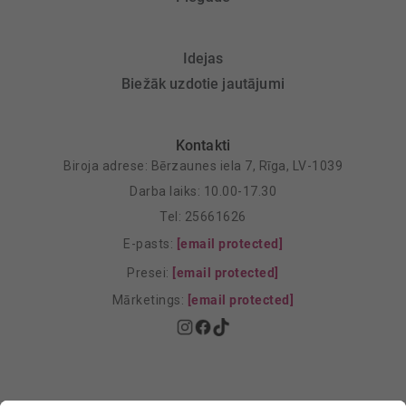
Idejas
Biežāk uzdotie jautājumi
Kontakti
Biroja adrese: Bērzaunes iela 7, Rīga, LV-1039
Darba laiks: 10.00-17.30
Tel: 25661626
E-pasts:
[email protected]
Presei:
[email protected]
Mārketings:
[email protected]