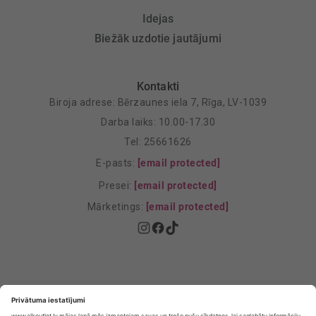
Idejas
Biežāk uzdotie jautājumi
Kontakti
Biroja adrese: Bērzaunes iela 7, Rīga, LV-1039
Darba laiks: 10.00-17.30
Tel: 25661626
E-pasts:
[email protected]
Presei:
[email protected]
Mārketings:
[email protected]
Privātuma politika
Privātuma Iestatījumi