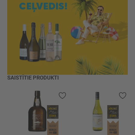
SAISTĪTIE PRODUKTI
Pievienot vēlmju sarakstam
Piev