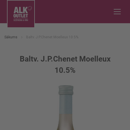
Sākums
Baltv. J.P.Chenet Moelleux 10.5%
Baltv. J.P.Chenet Moelleux
10.5%
Iet
uz
galerijas
beigām