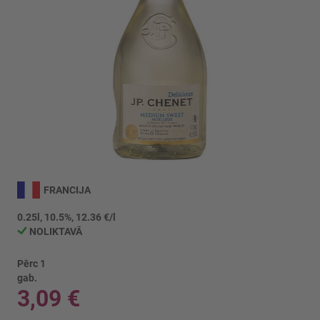
Iet
uz
FRANCIJA
galerijas
sākumu
0.25l, 10.5%, 12.36 €/l
NOLIKTAVĀ
Pērc 1
gab.
3,09 €