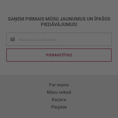
SAŅEM PIRMAIS MŪSU JAUNUMUS UN ĪPAŠOS
PIEDĀVĀJUMUS!
Pieteikties
jaunumu
saņemšanai:
PIERAKSTĪTIES
Par mums
Mūsu veikali
Karjera
Piegāde