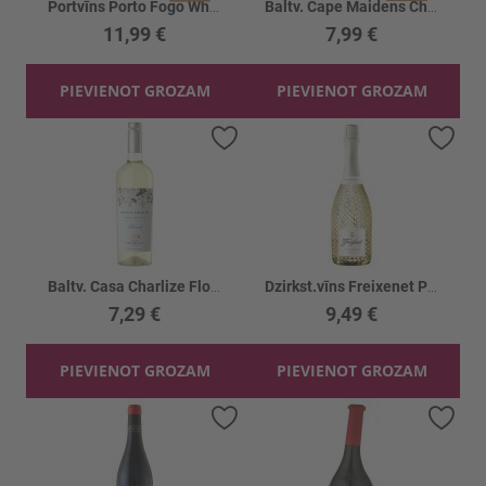
Portvīns Porto Fogo White Port 20%
Baltv. Cape Maidens Chardonnay 13.5%
11,99 €
7,99 €
PIEVIENOT GROZAM
PIEVIENOT GROZAM
Pievienot vēlmju sarakstam
Piev
Baltv. Casa Charlize Floreale P.Grigio 12%
Dzirkst.vīns Freixenet Prosecco 11%
7,29 €
9,49 €
PIEVIENOT GROZAM
PIEVIENOT GROZAM
Pievienot vēlmju sarakstam
Piev