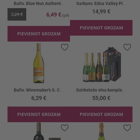
Baltv. Blue Nun Authentic 10%
Sarkanv. Edna Valley Pinot Noir 14%
14,99 €
6,49 €
7,29 €
PIEVIENOT GROZAM
PIEVIENOT GROZAM
Pievienot vēlmju sarakstam
Piev
Baltv. Winemaker's S. Chardonnay 13%
Dzirkstošo vīnu komplekts 4gb
6,29 €
55,00 €
PIEVIENOT GROZAM
PIEVIENOT GROZAM
Pievienot vēlmju sarakstam
Piev