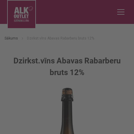
Sākums
Dzirkst.vīns Abavas Rabarberu bruts 12%
Dzirkst.vīns Abavas Rabarberu
bruts 12%
Iet
uz
galerijas
beigām