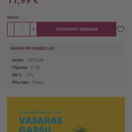
11,99 €
Skaits
-
+
PIEVIENOT GROZAM
VAIRĀK INFORMĀCIJAS
Vairāk
LATVIJA
informācijas
0.75l
12%
Sauss