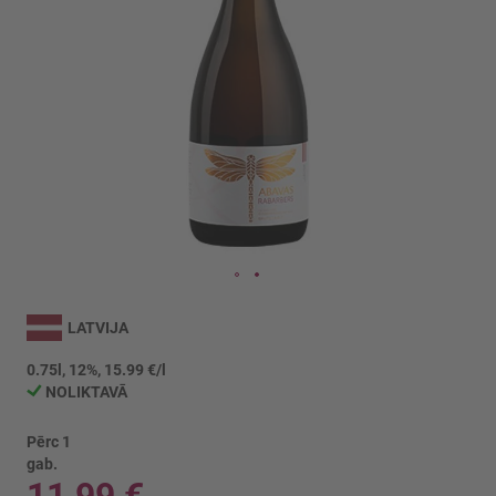
Iet
uz
LATVIJA
galerijas
sākumu
0.75l, 12%, 15.99 €/l
NOLIKTAVĀ
Pērc 1
gab.