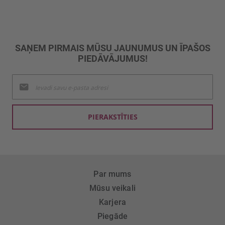
SAŅEM PIRMAIS MŪSU JAUNUMUS UN ĪPAŠOS
PIEDĀVĀJUMUS!
Pieteikties
jaunumu
saņemšanai:
PIERAKSTĪTIES
Par mums
Mūsu veikali
Karjera
Piegāde