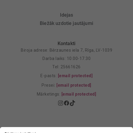
Idejas
Biežāk uzdotie jautājumi
Kontakti
Biroja adrese: Bērzaunes iela 7, Rīga, LV-1039
Darba laiks: 10.00-17.30
Tel: 25661626
E-pasts:
[email protected]
Presei:
[email protected]
Mārketings:
[email protected]
Privātuma politika