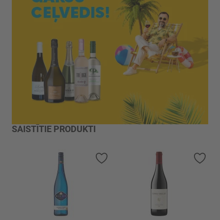
SAISTĪTIE PRODUKTI
Pievienot vēlmju sarakstam
Piev