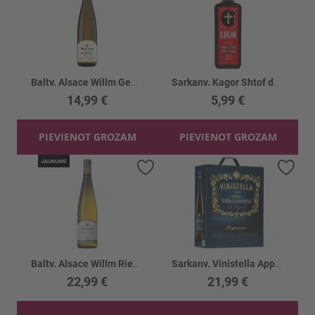
Baltv. Alsace Willm Gewurztraminer R. 13%
Sarkanv. Kagor Shtof deserta 15%
14,99 €
5,99 €
PIEVIENOT GROZAM
PIEVIENOT GROZAM
Pievienot vēlmju sarakstam
Piev
Baltv. Alsace Willm Riesling Grand Cr. 13.5%
Sarkanv. Vinistella Appassimento BIO 14%
22,99 €
21,99 €