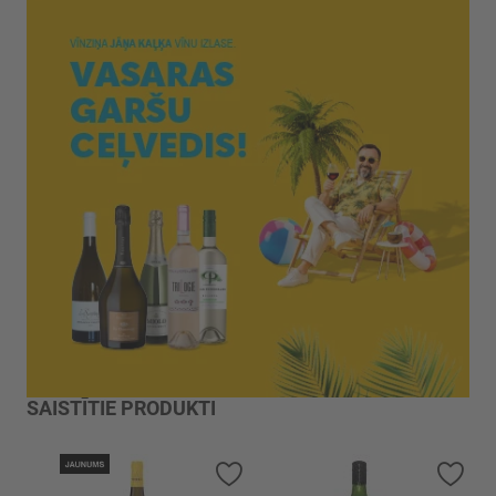
SAISTĪTIE PRODUKTI
Pievienot vēlmju sarakstam
Piev