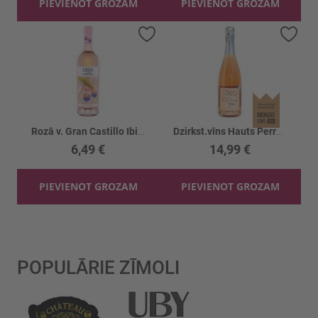
PIEVIENOT GROZAM
PIEVIENOT GROZAM
Pievienot vēlmju sarakstam
Piev
Rozā v. Gran Castillo Ibiza Bobal Mosc. 11%
Dzirkst.vīns Hauts Perrays Cremant Rose 12.5%
6,49 €
14,99 €
PIEVIENOT GROZAM
PIEVIENOT GROZAM
POPULĀRIE ZĪMOLI