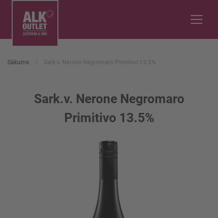
Sākums
Sark.v. Nerone Negromaro Primitivo 13.5%
Sark.v. Nerone Negromaro
Primitivo 13.5%
Iet
uz
galerijas
beigām