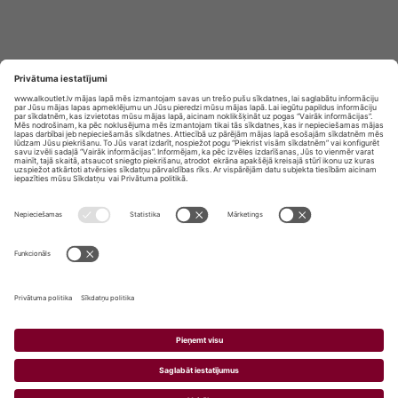
Privātuma politika
Privātuma Iestatījumi
E-veikala lietošanas noteikumi
© SIA „Vita Mārkets” visas tiesības aizsargātas.
ALKOHOLA LIETOŠANA KAITĒ JŪSU VESELĪBAI!
ALKOHOLA PĀRDOŠANA, IEGĀDĀŠANĀS UN
NODOŠANA NEPILNGADĪGĀM PERSONĀM IR
AIZLIEGTA.