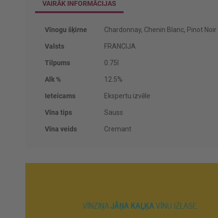
VAIRĀK INFORMĀCIJAS
Vairāk
Vīnogu šķirne
Chardonnay, Chenin Blanc, Pinot Noir
informācijas
Valsts
FRANCIJA
Tilpums
0.75l
Alk %
12.5%
Ieteicams
Ekspertu izvēle
Vīna tips
Sauss
Vīna veids
Cremant