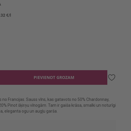
A
.32 €/l
PIEVIENOT GROZAM
ns no Francijas. Sauss vīns, kas gatavots no 50% Chardonnay,
0% Pinot šķirņu vīnogām. Tam ir gaiša krāsa, smalki un noturīgi
ma, eleganta ogu un augļu garša.