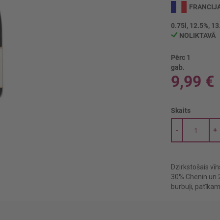
FRANCIJ
0.75l, 12.5%, 13
NOLIKTAVĀ
Pērc 1
gab.
9,99 €
Skaits
-
+
Dzirkstošais vī
30% Chenin un 2
burbuļi, patīka