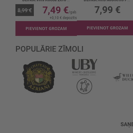
7,99 €
7,49 €
8,99 €
+
0,10 €
depozīts
PIEVIENOT GROZAM
PIEVIENOT GROZAM
POPULĀRIE ZĪMOLI
SAŅE