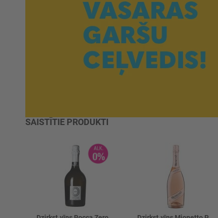
SAISTĪTIE PRODUKTI
Dzirkst.vīns Rocca Zero Secco 0%
Dzirkst.vīns Mionetto Prosecco Rose 11%