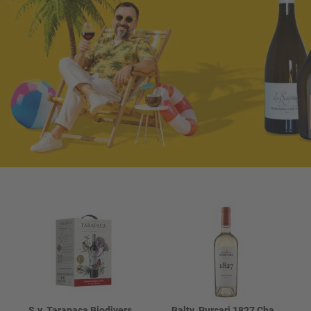
S.v. Tarapaca Biodiversity Cabernet Syrah 13%
Baltv. Purcari 1827 Chardonnay 13.5%