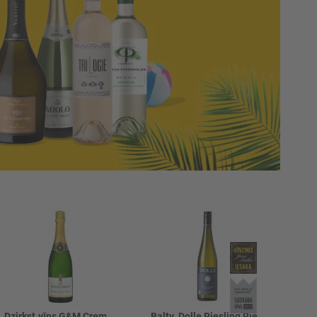
Dzirkst.vīns G&M Cremant de Loire Brut 12.5%
Baltv. Dolle Riesling Ried Brunng. 12.5%