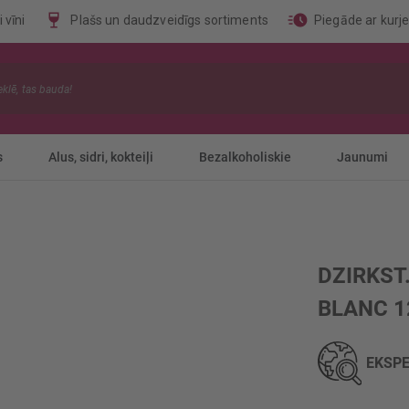
 vīni
Plašs un daudzveidīgs sortiments
Piegāde ar kurj
s
Alus, sidri, kokteiļi
Bezalkoholiskie
Jaunumi
DZIRKST
BLANC 1
EKSPE