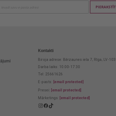
ties
PIERAKSTĪT
mu
šanai:
Kontakti
Biroja adrese: Bērzaunes iela 7, Rīga, LV-10
tājumi
Darba laiks: 10.00-17.30
Tel: 25661626
E-pasts:
[email protected]
Presei:
[email protected]
Mārketings:
[email protected]