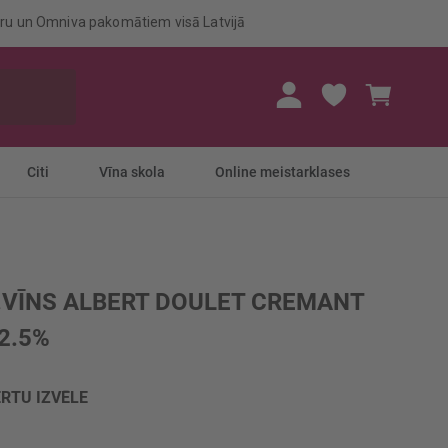
eru un Omniva pakomātiem visā Latvijā
Mans gr
Citi
Vīna skola
Online meistarklases
.VĪNS ALBERT DOULET CREMANT
2.5%
RTU IZVĒLE