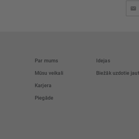
Pieteik
jaunu
saņem
Par mums
Idejas
Mūsu veikali
Biežāk uzdotie jau
Karjera
Piegāde