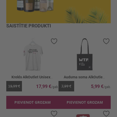
SAISTĪTIE PRODUKTI
Pievienot vēlmju sarakstam
Piev
Krekls AlkOutlet Unisex Wine tasting balts
Auduma soma AlkOutlet Wine tasting melna
17,99 €
5,99 €
19,99 €
7,99 €
PIEVIENOT GROZAM
PIEVIENOT GROZAM
Pievienot vēlmju sarakstam
Piev