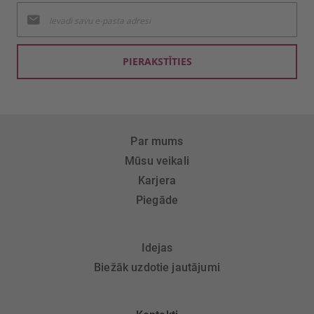
Pieteikties
jaunumu
saņemšanai:
PIERAKSTĪTIES
Par mums
Mūsu veikali
Karjera
Piegāde
Idejas
Biežāk uzdotie jautājumi