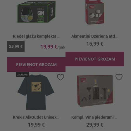
Riedel glāžu komplekts 762ml
Akmentiņi Dzēriena atdzesēšanai n/t
15,99 €
19,99 €
39,99 €
PIEVIENOT GROZAM
PIEVIENOT GROZAM
Pievienot vēlmju sarakstam
Piev
Krekls AlkOutlet Unisex Garais Meitene ar vīnu 1gb
Kompl. Vīna piederumi 6gb
19,99 €
29,99 €