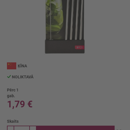
Iet
uz
ĶĪNA
galerijas
sākumu
NOLIKTAVĀ
Pērc 1
gab.
1,79 €
Skaits