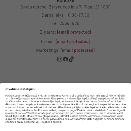
Kontakti
Biroja adrese: Bērzaunes iela 7, Rīga, LV-1039
Darba laiks: 10.00-17.30
Tel: 25661626
E-pasts:
[email protected]
Presei:
[email protected]
Mārketings:
[email protected]
Privātuma politika
Privātuma Iestatījumi
E-veikala lietošanas noteikumi