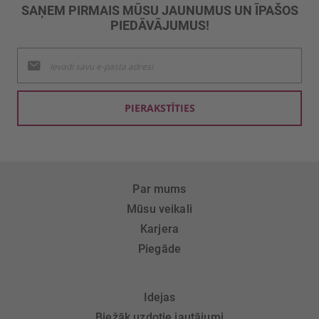
SAŅEM PIRMAIS MŪSU JAUNUMUS UN ĪPAŠOS
PIEDĀVĀJUMUS!
Pieteikties
jaunumu
saņemšanai:
PIERAKSTĪTIES
Par mums
Mūsu veikali
Karjera
Piegāde
Idejas
Biežāk uzdotie jautājumi