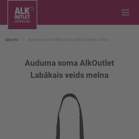
Sākums
Auduma soma AlkOutlet Labākais veids melna
Auduma soma AlkOutlet
Labākais veids melna
Iet
uz
galerijas
beigām