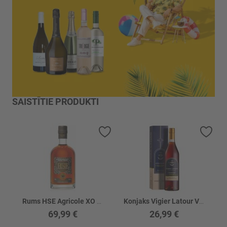
SAISTĪTIE PRODUKTI
Pievienot vēlmju sarakstam
Piev
Rums HSE Agricole XO kastē 43%
Konjaks Vigier Latour VSOP kastē 40%
69,99 €
26,99 €