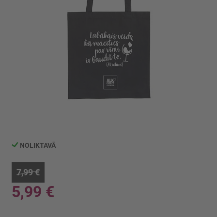
Iet
uz
galerijas
NOLIKTAVĀ
sākumu
7,99 €
5,99 €