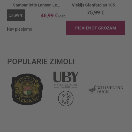
Šampanietis Lanson Le Black Label 12.5%
Viskijs Glenfarclas 105 Cask Strength 60%
75,99 €
46,99 €
51,99 €
PIEVIENOT GROZAM
Nav pieejams
POPULĀRIE ZĪMOLI