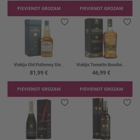
PIEVIENOT GROZAM
PIEVIENOT GROZAM
Pievienot vēlmju sarakstam
Piev
Viskijs Old Pulteney Single Malt 15YO 46%
Viskijs Tomatin Bourbon & Sherry C.12YO 43%
81,99 €
46,99 €
PIEVIENOT GROZAM
PIEVIENOT GROZAM
Pievienot vēlmju sarakstam
Piev