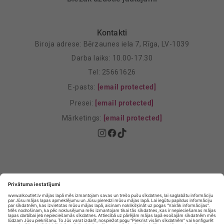
Kontakti
Biroja adrese: Bērzaunes iela 7, Rīga, LV-1039
Darba laiks: 10.00-17.30
Tel: 25661626
E-pasts:
[email protected]
Presei:
[email protected]
Mārketings:
[email protected]
Privātuma politika
Privātuma Iestatījumi
E-veikala lietošanas noteikumi