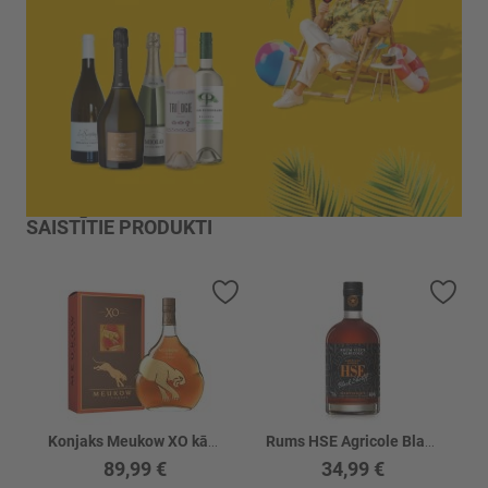
SAISTĪTIE PRODUKTI
Pievienot vēlmju sarakstam
Piev
Konjaks Meukow XO kārbā 40%
Rums HSE Agricole Black Sheriff 40%
89,99 €
34,99 €