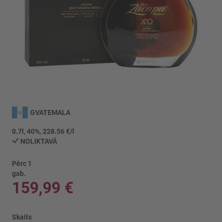
Iet
uz
GVATEMALA
galerijas
sākumu
0.7l, 40%, 228.56 €/l
NOLIKTAVĀ
Pērc 1
gab.
159,99 €
Skaits