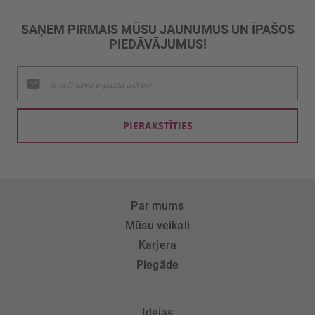
SAŅEM PIRMAIS MŪSU JAUNUMUS UN ĪPAŠOS
PIEDĀVĀJUMUS!
Pieteikties
jaunumu
saņemšanai:
PIERAKSTĪTIES
Par mums
Mūsu veikali
Karjera
Piegāde
Idejas