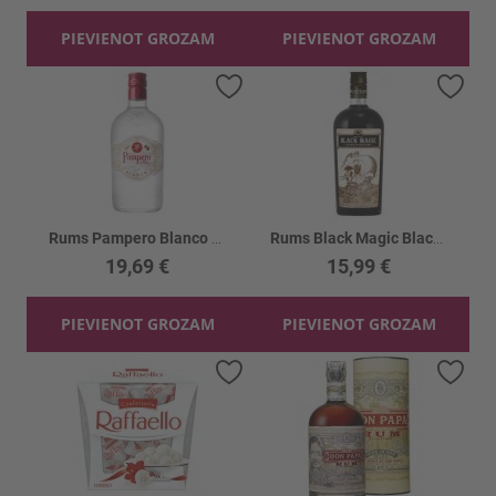
PIEVIENOT GROZAM
PIEVIENOT GROZAM
Pievienot vēlmju sarakstam
Piev
Rums Pampero Blanco 37.5%
Rums Black Magic Black Spiced 40%
19,69 €
15,99 €
PIEVIENOT GROZAM
PIEVIENOT GROZAM
Pievienot vēlmju sarakstam
Piev