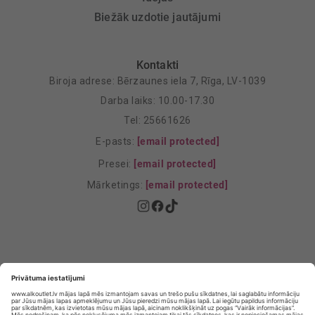
Biežāk uzdotie jautājumi
Kontakti
Biroja adrese: Bērzaunes iela 7, Rīga, LV-1039
Darba laiks: 10.00-17.30
Tel: 25661626
E-pasts:
[email protected]
Presei:
[email protected]
Mārketings:
[email protected]
Privātuma politika
Privātuma Iestatījumi
E-veikala lietošanas noteikumi