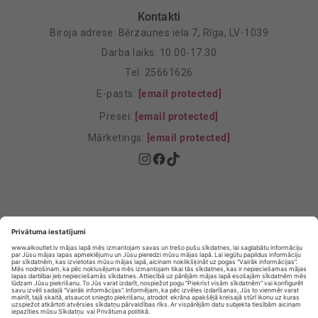
Kontakti
Biroja adrese: Bērzaunes iela 7, Rīga, LV-1039
Darba laiks: 10.00-17.30
Tel: 25661626
E-pasts:
[email protected]
Presei:
[email protected]
Mārketings:
[email protected]
Privātuma politika
Privātuma Iestatījumi
E-veikala lietošanas noteikumi