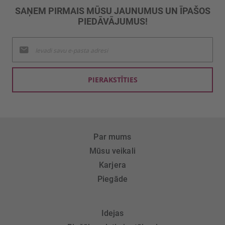
SAŅEM PIRMAIS MŪSU JAUNUMUS UN ĪPAŠOS
PIEDĀVĀJUMUS!
Pieteikties
jaunumu
saņemšanai:
PIERAKSTĪTIES
Par mums
Mūsu veikali
Karjera
Piegāde
Idejas