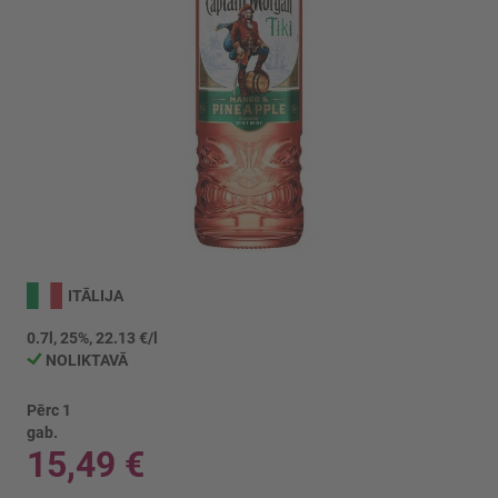
Iet
uz
ITĀLIJA
galerijas
sākumu
0.7l, 25%, 22.13 €/l
NOLIKTAVĀ
Pērc 1
gab.
15,49 €