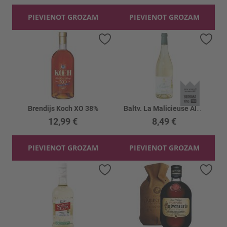
PIEVIENOT GROZAM
PIEVIENOT GROZAM
Pievienot vēlmju sarakstam
Piev
Brendijs Koch XO 38%
Baltv. La Malicieuse Alberes 13%
12,99 €
8,49 €
PIEVIENOT GROZAM
PIEVIENOT GROZAM
Pievienot vēlmju sarakstam
Piev