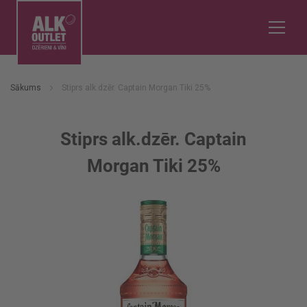
Sākums
Stiprs alk.dzēr. Captain Morgan Tiki 25%
Stiprs alk.dzēr. Captain
Morgan Tiki 25%
Iet
uz
galerijas
beigām