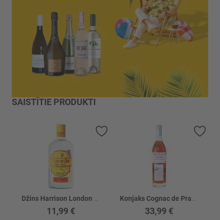
SAISTĪTIE PRODUKTI
Pievienot vēlmju sarakstam
Piev
Džins Harrison London 37.5%
Konjaks Cognac de Pradiere VS 40%
11,99 €
33,99 €