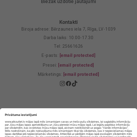
Biežāk uzdotie jautājumi
Kontakti
Biroja adrese: Bērzaunes iela 7, Rīga, LV-1039
Darba laiks: 10.00-17.30
Tel: 25661626
E-pasts:
[email protected]
Presei:
[email protected]
Mārketings:
[email protected]
Privātuma politika
Privātuma Iestatījumi
E-veikala lietošanas noteikumi