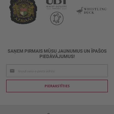
SAŅEM PIRMAIS MŪSU JAUNUMUS UN ĪPAŠOS
PIEDĀVĀJUMUS!
Pieteikties
jaunumu
saņemšanai:
PIERAKSTĪTIES