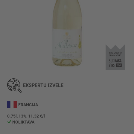
Iet
uz
galerijas
EKSPERTU IZVĒLE
sākumu
FRANCIJA
0.75l, 13%, 11.32 €/l
NOLIKTAVĀ