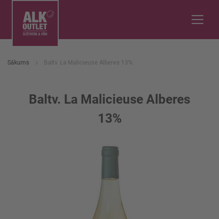
Sākums
Baltv. La Malicieuse Alberes 13%
Baltv. La Malicieuse Alberes
13%
Iet
uz
galerijas
beigām