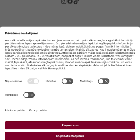
Privātuma politika
Privātuma Iestatījumi
E-veikala lietošanas noteikumi
© SIA „Vita Mārkets” visas tiesības aizsargātas.
ALKOHOLA LIETOŠANA KAITĒ JŪSU VESELĪBAI!
ALKOHOLA PĀRDOŠANA, IEGĀDĀŠANĀS UN
NODOŠANA NEPILNGADĪGĀM PERSONĀM IR
AIZLIEGTA.