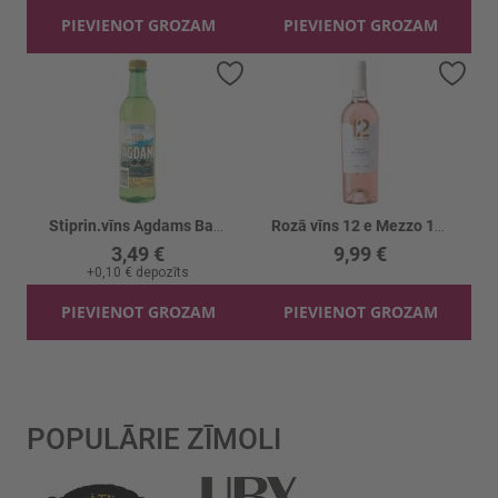
PIEVIENOT GROZAM
PIEVIENOT GROZAM
Pievienot vēlmju sarakstam
Piev
Stiprin.vīns Agdams Balts 19%
Rozā vīns 12 e Mezzo 12.5%
3,49 €
9,99 €
+
0,10 €
depozīts
PIEVIENOT GROZAM
PIEVIENOT GROZAM
POPULĀRIE ZĪMOLI