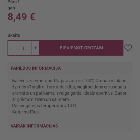
Pērc 1
gab.
8,49 €
Skaits
-
+
PIEVIENOT GROZAM
PAPILDUS INFORMĀCIJA
Baltvīns no Francijas. Pagatavots no 100% Grenache blanc
šķirnes vīnogām. Tam ir delikāts, viegli saldens citrusaugļu
aromāts un patīkama, svaiga garša. Ideāls aperitīvs. Sader
ar grilētām zivīm un salātiem.
Pasniegšanas temperatūra 10 C.
Satur sulfītus.
VAIRĀK INFORMĀCIJAS