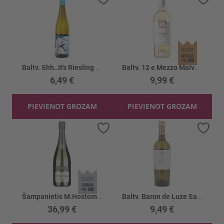
Baltv. Shh..It's Riesling Qualitatswein11.5%
Baltv. 12 e Mezzo Malvasia sel Salento 12.5%
6,49 €
9,99 €
PIEVIENOT GROZAM
PIEVIENOT GROZAM
Pievienot vēlmju sarakstam
Piev
Šampanietis M.Hostomme Tradition 12%
Baltv. Baron de Luze Sauvignon Blanc 12%
36,99 €
9,49 €