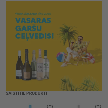
SAISTĪTIE PRODUKTI
Pievienot vēlmju sarakstam
Piev