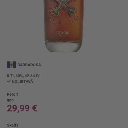
Iet
uz
BARBADOSA
galerijas
sākumu
0.7l, 40%, 42.84 €/l
NOLIKTAVĀ
Pērc 1
gab.
29,99 €
Skaits