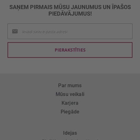
SAŅEM PIRMAIS MŪSU JAUNUMUS UN ĪPAŠOS
PIEDĀVĀJUMUS!
Pieteikties
jaunumu
saņemšanai:
PIERAKSTĪTIES
Par mums
Mūsu veikali
Karjera
Piegāde
Idejas