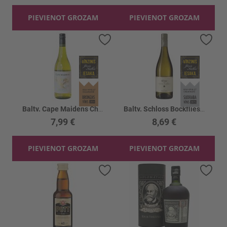
PIEVIENOT GROZAM
PIEVIENOT GROZAM
Pievienot vēlmju sarakstam
Piev
Baltv. Cape Maidens Chardonnay 13.5%
Baltv. Schloss Bockfliess Riesling 13.5%
7,99 €
8,69 €
PIEVIENOT GROZAM
PIEVIENOT GROZAM
Pievienot vēlmju sarakstam
Piev