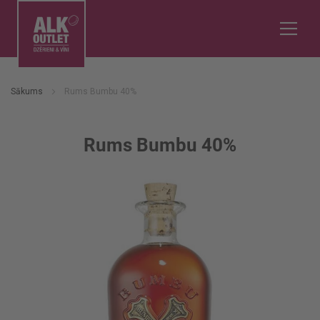
Sākums
Rums Bumbu 40%
Rums Bumbu 40%
Iet
uz
galerijas
beigām