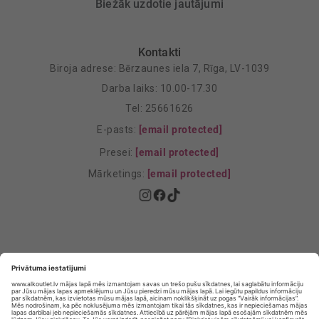
Biežāk uzdotie jautājumi
Kontakti
Biroja adrese: Bērzaunes iela 7, Rīga, LV-1039
Darba laiks: 10.00-17.30
Tel: 25661626
E-pasts:
[email protected]
Presei:
[email protected]
Mārketings:
[email protected]
Privātuma politika
Privātuma Iestatījumi
E-veikala lietošanas noteikumi