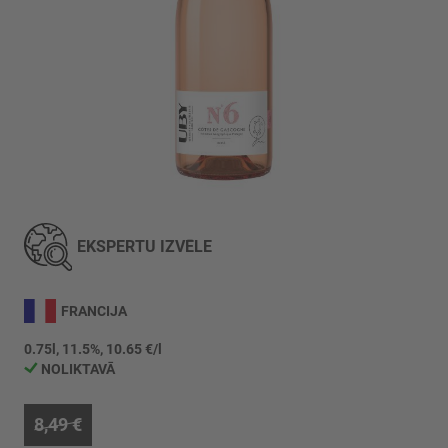
Iet
uz
galerijas
EKSPERTU IZVĒLE
sākumu
FRANCIJA
0.75l, 11.5%, 10.65 €/l
NOLIKTAVĀ
8,49 €