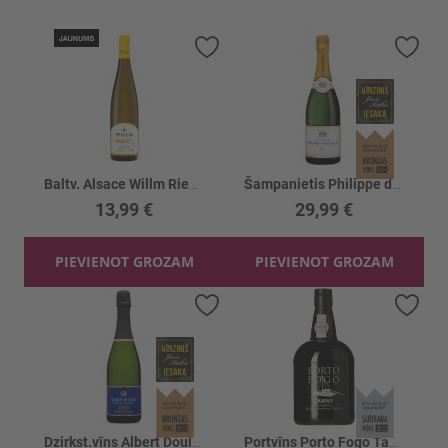
Pievienot vēlmju sarakstam
Piev
Baltv. Alsace Willm Riesling Reserve 12%
Šampanietis Philippe de Nantheuil Brut 12%
13,99 €
29,99 €
PIEVIENOT GROZAM
PIEVIENOT GROZAM
Pievienot vēlmju sarakstam
Piev
Dzirkst.vīns Albert Doulet Blanquette 12.5%
Portvīns Porto Fogo Tawny Port 20%