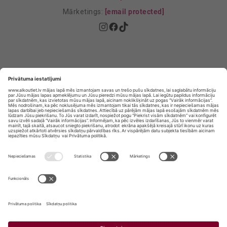
Mārketings:
[email protected]
Privātuma politika
Privātuma Iestatījumi
E-veikala lietošanas noteikumi
© SIA „Vita Mārkets” visas tiesības aizsargātas.
ALKOHOLA LIETOŠANA KAITĒ JŪSU VESELĪBAI!
ALKOHOLA PĀRDOŠANA, IEGĀDĀŠANĀS UN