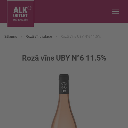
Sākums
Rozā vīnu izlase
Rozā vīns UBY N°6 11.5%
Rozā vīns UBY N°6 11.5%
Iet
uz
galerijas
beigām