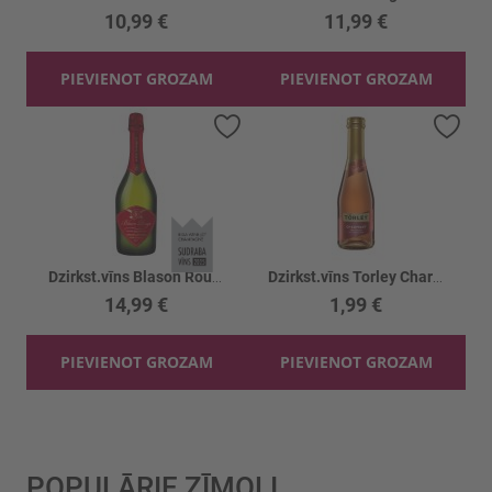
10,99 €
11,99 €
PIEVIENOT GROZAM
PIEVIENOT GROZAM
Pievienot vēlmju sarakstam
Piev
Dzirkst.vīns Blason Rouge CremantDeLimoux 12%
Dzirkst.vīns Torley Charmant Rose 11%
14,99 €
1,99 €
PIEVIENOT GROZAM
PIEVIENOT GROZAM
POPULĀRIE ZĪMOLI