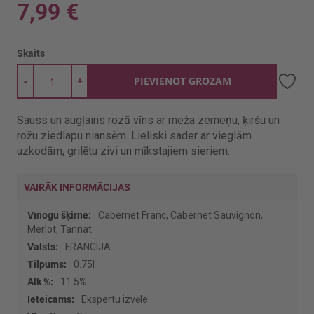
7,99 €
Skaits
-
+
PIEVIENOT GROZAM
Sauss un augļains rozā vīns ar meža zemeņu, ķiršu un
rožu ziedlapu niansēm. Lieliski sader ar vieglām
uzkodām, grilētu zivi un mīkstajiem sieriem.
VAIRĀK INFORMĀCIJAS
Vairāk
Cabernet Franc, Cabernet Sauvignon,
informācijas
Merlot, Tannat
FRANCIJA
0.75l
11.5%
Ekspertu izvēle