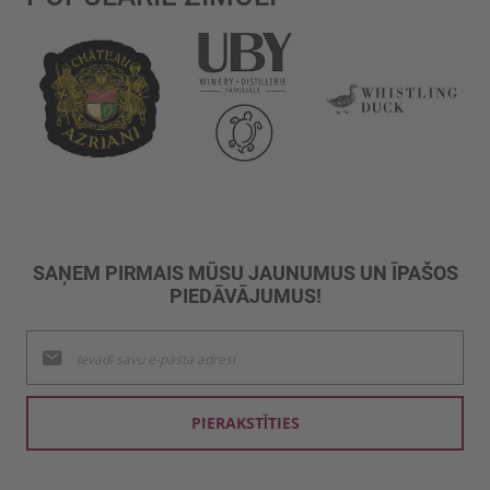
SAŅEM PIRMAIS MŪSU JAUNUMUS UN ĪPAŠOS
PIEDĀVĀJUMUS!
Pieteikties
jaunumu
saņemšanai:
PIERAKSTĪTIES