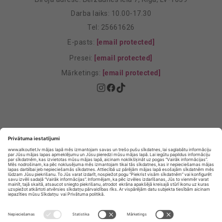
Darba laiks: 10.00-17.30
Tel: 25661626
E-pasts:
[email protected]
Presei:
[email protected]
Mārketings:
[email protected]
Privātuma politika
Privātuma Iestatījumi
E-veikala lietošanas noteikumi