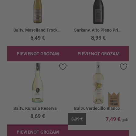
Baltv. Moselland Trocken 12%
Sarkanv. Alto Piano Primitivo Salento IGT 13%
6,49 €
8,99 €
PIEVIENOT GROZAM
PIEVIENOT GROZAM
Pievienot vēlmju sarakstam
Piev
Baltv. Kumala Reserva Chenin Blanc 13%
Baltv. Verdecillo Blanco organic 11%
8,69 €
7,49 €
8,99 €
PIEVIENOT GROZAM