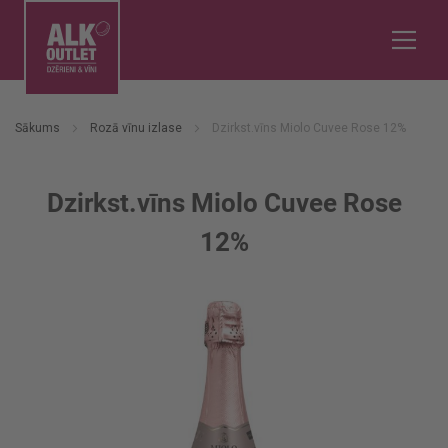
Sākums
Rozā vīnu izlase
Dzirkst.vīns Miolo Cuvee Rose 12%
Dzirkst.vīns Miolo Cuvee Rose
12%
Iet
uz
galerijas
beigām