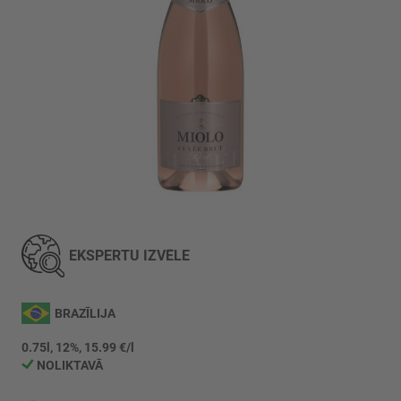
Iet
uz
galerijas
EKSPERTU IZVĒLE
sākumu
BRAZĪLIJA
0.75l, 12%, 15.99 €/l
NOLIKTAVĀ