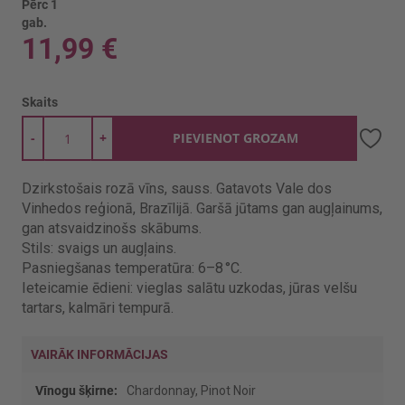
Pērc 1
gab.
11,99 €
Skaits
-
+
PIEVIENOT GROZAM
Dzirkstošais rozā vīns, sauss. Gatavots Vale dos
Vinhedos reģionā, Brazīlijā. Garšā jūtams gan augļainums,
gan atsvaidzinošs skābums.
Stils: svaigs un augļains.
Pasniegšanas temperatūra: 6–8 °C.
Ieteicamie ēdieni: vieglas salātu uzkodas, jūras velšu
tartars, kalmāri tempurā.
VAIRĀK INFORMĀCIJAS
Vairāk
Chardonnay, Pinot Noir