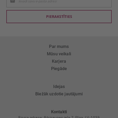
jaunumu
saņemšanai:
PIERAKSTĪTIES
Par mums
Mūsu veikali
Karjera
Piegāde
Idejas
Biežāk uzdotie jautājumi
Kontakti
Biroja adrese: Bērzaunes iela 7, Rīga, LV-1039