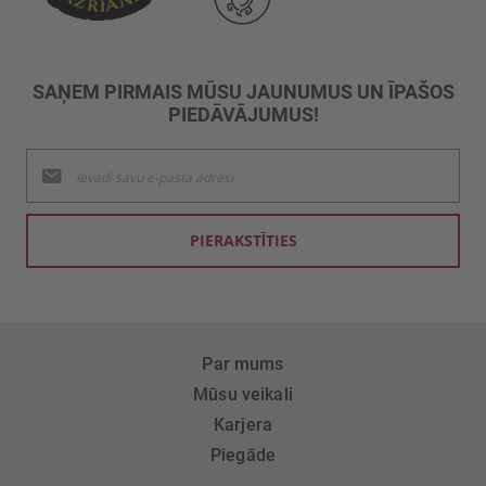
SAŅEM PIRMAIS MŪSU JAUNUMUS UN ĪPAŠOS
PIEDĀVĀJUMUS!
Pieteikties
jaunumu
saņemšanai:
PIERAKSTĪTIES
Par mums
Mūsu veikali
Karjera
Piegāde