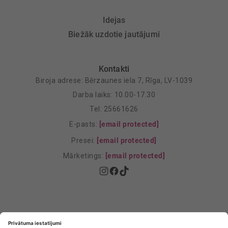
Idejas
Biežāk uzdotie jautājumi
Kontakti
Biroja adrese: Bērzaunes iela 7, Rīga, LV-1039
Darba laiks: 10.00-17.30
Tel: 25661626
E-pasts:
[email protected]
Presei:
[email protected]
Mārketings:
[email protected]
Privātuma politika