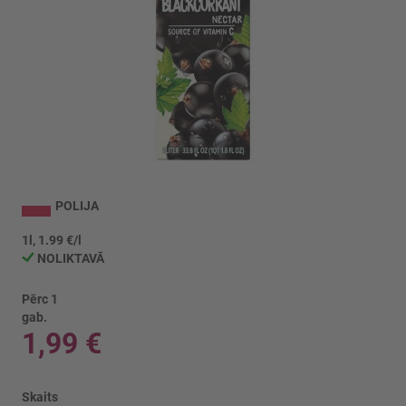
Iet
uz
POLIJA
galerijas
sākumu
1l, 1.99 €/l
NOLIKTAVĀ
Pērc 1
gab.
1,99 €
Skaits