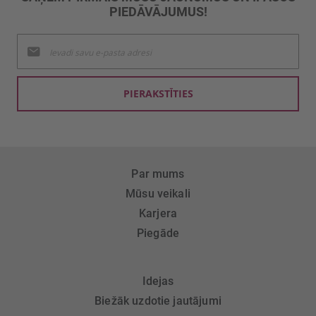
PIEDĀVĀJUMUS!
Pieteikties
jaunumu
saņemšanai:
PIERAKSTĪTIES
Par mums
Mūsu veikali
Karjera
Piegāde
Idejas
Biežāk uzdotie jautājumi