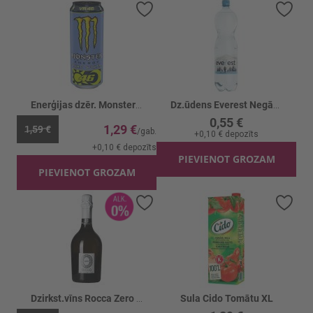
Pievienot vēlmju sarakstam
Piev
Enerģijas dzēr. Monster VR46 Zero
Dz.ūdens Everest Negāzēts
0,55 €
1,29 €
1,59 €
+
0,10 €
depozīts
+
0,10 €
depozīts
PIEVIENOT GROZAM
PIEVIENOT GROZAM
Pievienot vēlmju sarakstam
Piev
Dzirkst.vīns Rocca Zero Secco 0%
Sula Cido Tomātu XL