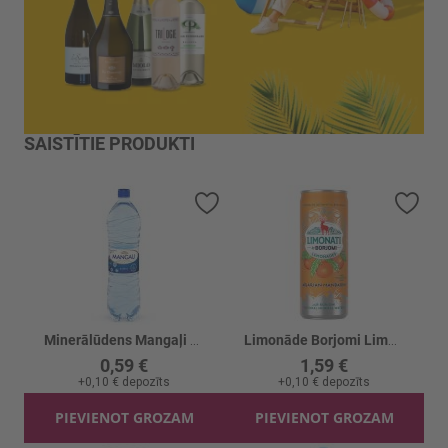
SAISTĪTIE PRODUKTI
Pievienot vēlmju sarakstam
Piev
Minerālūdens Mangaļi Gāzēts
Limonāde Borjomi Limonati Mandarīnu
0,59 €
1,59 €
+
0,10 €
depozīts
+
0,10 €
depozīts
PIEVIENOT GROZAM
PIEVIENOT GROZAM