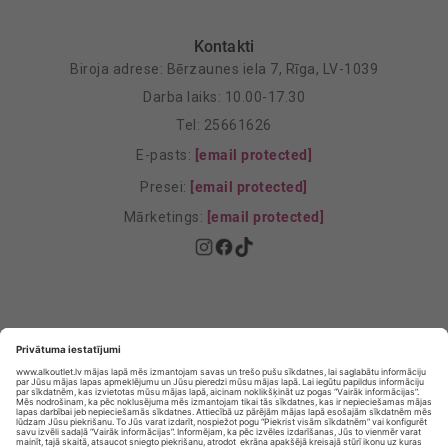
Kontakti
Biroja adrese: Bērzaunes iela 7, Rīga, LV-1039
Darba laiks: 10.00-17.30
Tel: 25661626
E-pasts:
[email protected]
Presei:
[email protected]
Mārketings:
[email protected]
Privātuma politika
Privātuma Iestatījumi
E-veikala lietošanas noteikumi