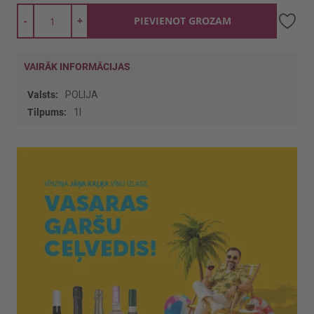
-
+
PIEVIENOT GROZAM
VAIRĀK INFORMĀCIJAS
Vairāk
POLIJA
informācijas
1l