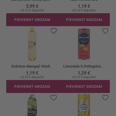
3,99 €
1,19 €
+
0,10 €
depozīts
+
0,10 €
depozīts
PIEVIENOT GROZAM
PIEVIENOT GROZAM
Pievienot vēlmju sarakstam
Piev
Dzēriens Mangaļi Vitafruit Citr.augļu g.gāz.
Limonāde S.Pellegrino Aranciata sark.apels.
1,19 €
1,29 €
+
0,10 €
depozīts
+
0,10 €
depozīts
PIEVIENOT GROZAM
PIEVIENOT GROZAM
Pievienot vēlmju sarakstam
Piev