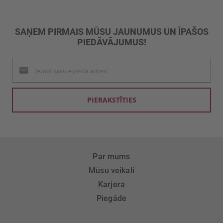
SAŅEM PIRMAIS MŪSU JAUNUMUS UN ĪPAŠOS
PIEDĀVĀJUMUS!
Pieteikties
jaunumu
saņemšanai:
PIERAKSTĪTIES
Par mums
Mūsu veikali
Karjera
Piegāde