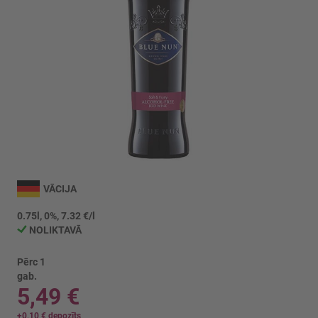
Iet
uz
VĀCIJA
galerijas
sākumu
0.75l, 0%, 7.32 €/l
NOLIKTAVĀ
Pērc 1
gab.
5,49 €
+
0,10 €
depozīts