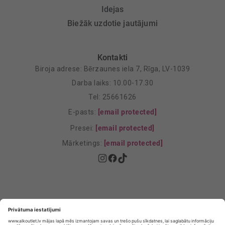
Idejas
Biežāk uzdotie jautājumi
Kontakti
Biroja adrese: Bērzaunes iela 7, Rīga, LV-1039
Darba laiks: 10.00-17.30
Tel: 25661626
E-pasts:
[email protected]
Presei:
[email protected]
Mārketings:
[email protected]
Privātuma politika
Privātuma Iestatījumi