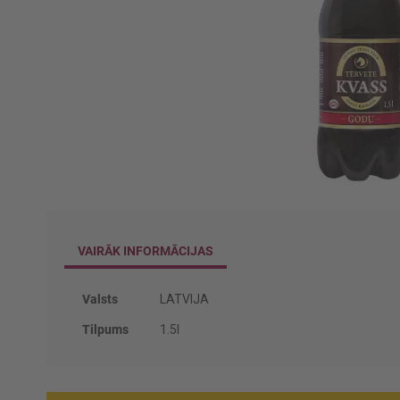
Iet
uz
galerijas
VAIRĀK INFORMĀCIJAS
sākumu
Vairāk
Valsts
LATVIJA
informācijas
Tilpums
1.5l