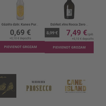
Gāzēts dzēr. Kanes Pure Lemon
Dzirkst.vīns Rocca Zero Secco 0%
0,69 €
7,49 €
8,99 €
+
0,10 €
depozīts
+
0,10 €
depozīts
PIEVIENOT GROZAM
PIEVIENOT GROZAM