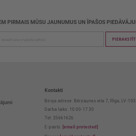
M PIRMAIS MŪSU JAUNUMUS UN ĪPAŠOS PIEDĀVĀJ
ties
PIERAKSTĪT
mu
šanai:
Kontakti
Biroja adrese: Bērzaunes iela 7, Rīga, LV-10
tājumi
Darba laiks: 10.00-17.30
Tel: 25661626
E-pasts:
[email protected]