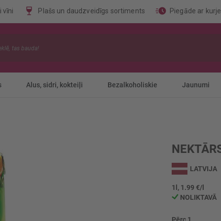
 vīni
Plašs un daudzveidīgs sortiments
Piegāde ar kurj
s
Alus, sidri, kokteiļi
Bezalkoholiskie
Jaunumi
NEKTĀRS
LATVIJA
1l, 1.99 €/l
NOLIKTAVĀ
Pērc 1