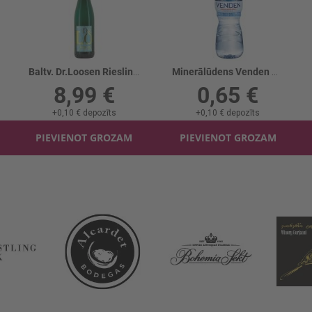
Baltv. Dr.Loosen Riesling B/a 0%
Minerālūdens Venden Sport negāzēts
8,99 €
0,65 €
+
0,10 €
depozīts
+
0,10 €
depozīts
PIEVIENOT GROZAM
PIEVIENOT GROZAM