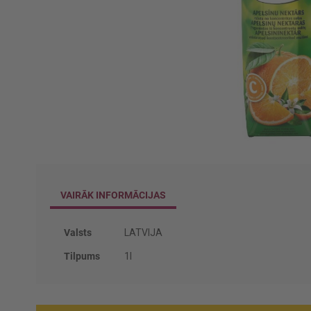
Iet
uz
galerijas
VAIRĀK INFORMĀCIJAS
sākumu
Vairāk
Valsts
LATVIJA
informācijas
Tilpums
1l