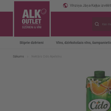
Vīnziņa Jāņa Kaļķa izvēlēti
Meklēt
Stiprie dzērieni
Vīns, dzirkstošais vīns, šampanieti
Sākums
Nektārs Cido Apelsīnu
Iet
uz
galerijas
beigām