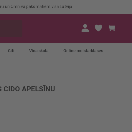
eru un Omniva pakomātiem visā Latvijā
Mans gr
Citi
Vīna skola
Online meistarklases
 CIDO APELSĪNU