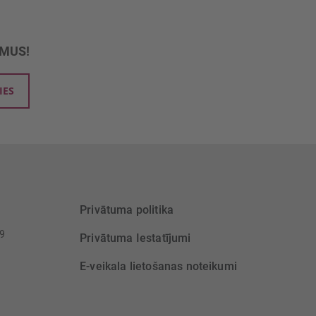
UMUS!
IES
Privātuma politika
39
Privātuma Iestatījumi
E-veikala lietošanas noteikumi