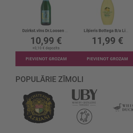
Dzirkst.vīns Dr.Loosen B/a 0%
Liķieris Bottega B/a Limoncino 0%
10,99 €
11,99 €
+
0,10 €
depozīts
PIEVIENOT GROZAM
PIEVIENOT GROZAM
POPULĀRIE ZĪMOLI