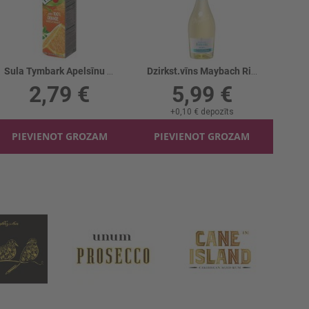
Sula Tymbark Apelsīnu sula 100%
Dzirkst.vīns Maybach Riesling B/a 0%
2,79 €
5,99 €
+
0,10 €
depozīts
PIEVIENOT GROZAM
PIEVIENOT GROZAM