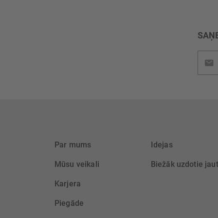
SAŅE
Pieteik
jaunu
saņem
Par mums
Idejas
Mūsu veikali
Biežāk uzdotie jau
Karjera
Piegāde