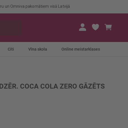
eru un Omniva pakomātiem visā Latvijā
Mans gr
Citi
Vīna skola
Online meistarklases
DZĒR. COCA COLA ZERO GĀZĒTS