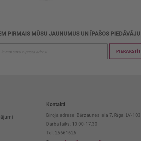
M PIRMAIS MŪSU JAUNUMUS UN ĪPAŠOS PIEDĀVĀJ
ties
PIERAKSTĪT
mu
šanai:
Kontakti
Biroja adrese: Bērzaunes iela 7, Rīga, LV-10
tājumi
Darba laiks: 10.00-17.30
Tel: 25661626