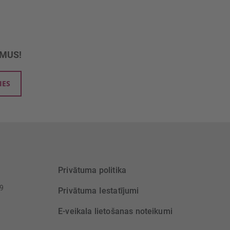
UMUS!
IES
Privātuma politika
39
Privātuma Iestatījumi
E-veikala lietošanas noteikumi