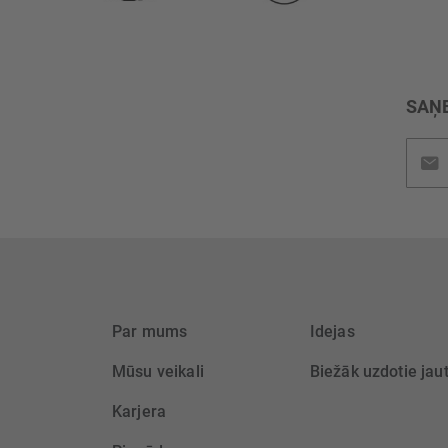
SAŅE
Pieteik
jaunu
saņem
Par mums
Idejas
Mūsu veikali
Biežāk uzdotie jau
Karjera