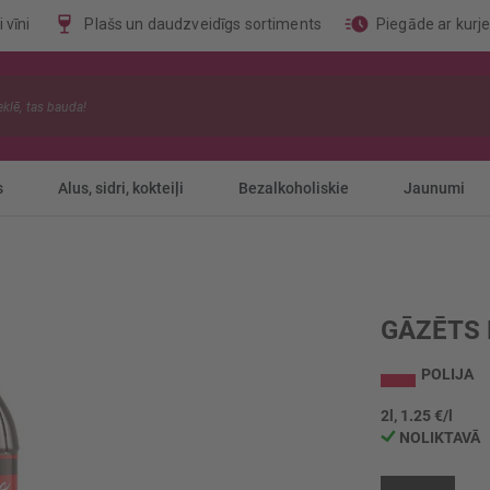
 vīni
Plašs un daudzveidīgs sortiments
Piegāde ar kurj
s
Alus, sidri, kokteiļi
Bezalkoholiskie
Jaunumi
GĀZĒTS 
POLIJA
2l, 1.25 €/l
NOLIKTAVĀ