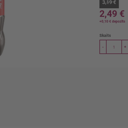
3,19 €
2,49 €
+
0,10 €
depozīts
Skaits
-
+