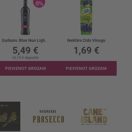
Sarkanv. Blue Nun Light Red B/a 0%
Nektārs Cido Vīnogu
5,49 €
1,69 €
+
0,10 €
depozīts
PIEVIENOT GROZAM
PIEVIENOT GROZAM