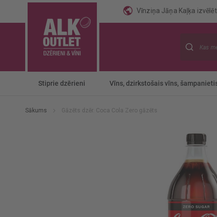
Vīnziņa Jāņa Kaļķa izvēlēti
Meklēt
Stiprie dzērieni
Vīns, dzirkstošais vīns, šampanieti
Sākums
Gāzēts dzēr. Coca Cola Zero gāzēts
Iet
uz
galerijas
beigām