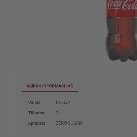
Iet
uz
galerijas
VAIRĀK INFORMĀCIJAS
sākumu
Vairāk
Valsts
POLIJA
informācijas
Tilpums
2l
Apraksts
ZERO SUGAR