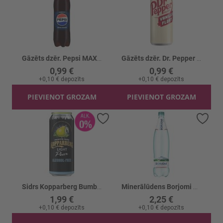
Gāzēts dzēr. Pepsi MAX bezkaloriju PET
Gāzēts dzēr. Dr. Pepper Vanilla Float
0,99 €
0,99 €
+
0,10 €
depozīts
+
0,10 €
depozīts
PIEVIENOT GROZAM
PIEVIENOT GROZAM
Pievienot vēlmju sarakstam
Piev
Sidrs Kopparberg Bumbieru B/a 0% CAN
Minerālūdens Borjomi PET
1,99 €
2,25 €
+
0,10 €
depozīts
+
0,10 €
depozīts