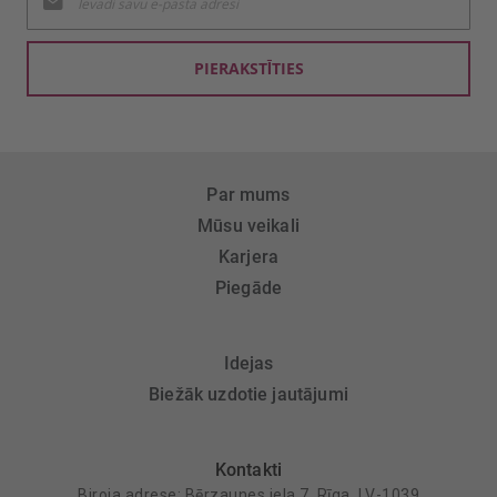
jaunumu
saņemšanai:
PIERAKSTĪTIES
Par mums
Mūsu veikali
Karjera
Piegāde
Idejas
Biežāk uzdotie jautājumi
Kontakti
Biroja adrese: Bērzaunes iela 7, Rīga, LV-1039