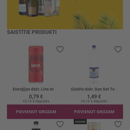
SAISTĪTIE PRODUKTI
Pievienot vēlmju sarakstam
Piev
Enerģijas dzēr. Linx Ar arbūzu garšu
Gāzēts dzēr. Sun Set Toniks
0,79 €
1,49 €
+
0,10 €
depozīts
+
0,10 €
depozīts
PIEVIENOT GROZAM
PIEVIENOT GROZAM
Pievienot vēlmju sarakstam
Piev