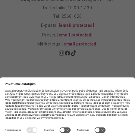
Darba laiks: 10.00-17.30
Tel: 25661626
E-pasts:
[email protected]
Presei:
[email protected]
Mārketings:
[email protected]
Privātuma politika
Privātuma Iestatījumi
E-veikala lietošanas noteikumi