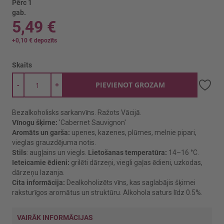
Pērc 1
gab.
5,49 €
+
0,10 €
depozīts
Skaits
-
+
PIEVIENOT GROZAM
Bezalkoholisks sarkanvīns. Ražots Vācijā.
Vīnogu šķirne:
'Cabernet Sauvignon'
Aromāts un garša:
upenes, kazenes, plūmes, melnie pipari,
vieglas grauzdējuma notis.
Stils
: augļains un viegls.
Lietošanas temperatūra:
14–16 °C.
Ieteicamie ēdieni:
grilēti dārzeņi, viegli gaļas ēdieni, uzkodas,
dārzeņu lazanja.
Cita informācija:
Dealkoholizēts vīns, kas saglabājis šķirnei
raksturīgos aromātus un struktūru. Alkohola saturs līdz 0.5%.
VAIRĀK INFORMĀCIJAS