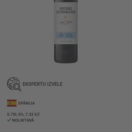
Iet
uz
galerijas
EKSPERTU IZVĒLE
sākumu
SPĀNIJA
0.75l, 0%, 7.32 €/l
NOLIKTAVĀ