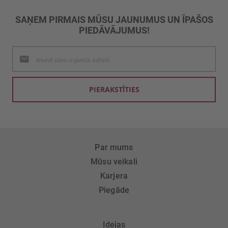
SAŅEM PIRMAIS MŪSU JAUNUMUS UN ĪPAŠOS
PIEDĀVĀJUMUS!
Pieteikties
jaunumu
saņemšanai:
PIERAKSTĪTIES
Par mums
Mūsu veikali
Karjera
Piegāde
Idejas