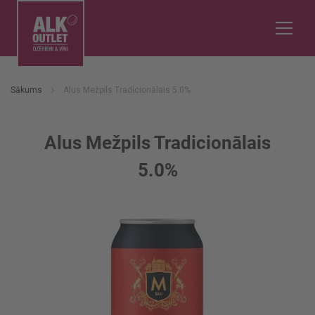
Sākums
Alus Mežpils Tradicionālais 5.0%
Alus Mežpils Tradicionālais
5.0%
Iet
uz
galerijas
beigām