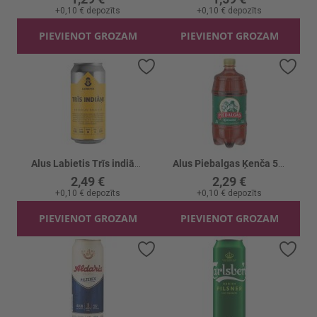
+
0,10 €
depozīts
+
0,10 €
depozīts
PIEVIENOT GROZAM
PIEVIENOT GROZAM
Pievienot vēlmju sarakstam
Piev
Alus Labietis Trīs indiāņi 5% skārd.
Alus Piebalgas Ķenča 5.2%
2,49 €
2,29 €
+
0,10 €
depozīts
+
0,10 €
depozīts
PIEVIENOT GROZAM
PIEVIENOT GROZAM
Pievienot vēlmju sarakstam
Piev