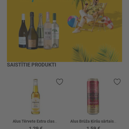
SAISTĪTIE PRODUKTI
Pievienot vēlmju sarakstam
Piev
Alus Tērvete Extra classic 4,5%
Alus Brūža Ķiršu sārtais 4.5% skārd.
1,29 €
1,59 €