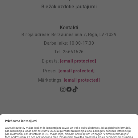
Biežāk uzdotie jautājumi
Kontakti
Biroja adrese: Bērzaunes iela 7, Rīga, LV-1039
Darba laiks: 10.00-17.30
Tel: 25661626
E-pasts:
[email protected]
Presei:
[email protected]
Mārketings:
[email protected]
Privātuma politika
Privātuma Iestatījumi
E-veikala lietošanas noteikumi