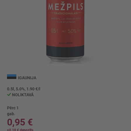
Iet
uz
IGAUNIJA
galerijas
sākumu
0.5l, 5.0%, 1.90 €/l
NOLIKTAVĀ
Pērc 1
gab.
0,95 €
+
0,10 €
depozīts