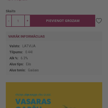
Skaits
-
+
PIEVIENOT GROZAM
VAIRĀK INFORMĀCIJAS
Vairāk
LATVIJA
informācijas
0.44l
6.3%
Eils
Gaišais