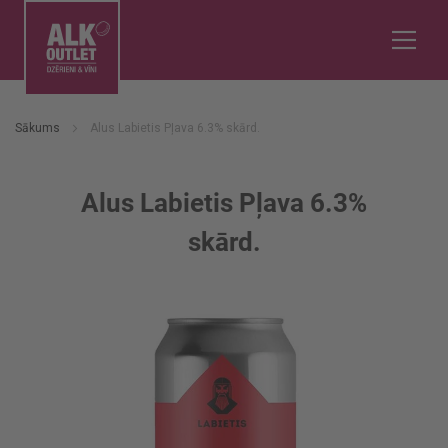
Sākums
Alus Labietis Pļava 6.3% skārd.
Alus Labietis Pļava 6.3%
skārd.
Iet
uz
galerijas
beigām