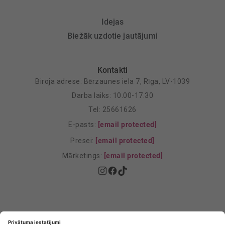
Idejas
Biežāk uzdotie jautājumi
Kontakti
Biroja adrese: Bērzaunes iela 7, Rīga, LV-1039
Darba laiks: 10.00-17.30
Tel: 25661626
E-pasts:
[email protected]
Presei:
[email protected]
Mārketings:
[email protected]
Privātuma politika