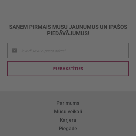
SAŅEM PIRMAIS MŪSU JAUNUMUS UN ĪPAŠOS
PIEDĀVĀJUMUS!
Pieteikties
jaunumu
saņemšanai:
PIERAKSTĪTIES
Par mums
Mūsu veikali
Karjera
Piegāde