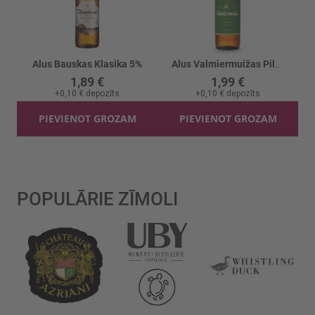
Alus Bauskas Klasika 5%
Alus Valmiermuižas Pils 4.6%
1,89 €
1,99 €
+
0,10 €
depozīts
+
0,10 €
depozīts
PIEVIENOT GROZAM
PIEVIENOT GROZAM
POPULĀRIE ZĪMOLI