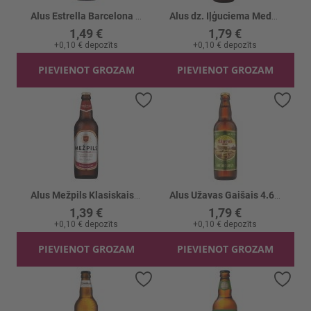
Alus Estrella Barcelona 4.6%
Alus dz. Iļģuciema Medalus Oriģinālais 5.5%
1,49 €
1,79 €
+
0,10 €
depozīts
+
0,10 €
depozīts
PIEVIENOT GROZAM
PIEVIENOT GROZAM
Pievienot vēlmju sarakstam
Piev
Alus Mežpils Klasiskais 4.2%
Alus Užavas Gaišais 4.6%
1,39 €
1,79 €
+
0,10 €
depozīts
+
0,10 €
depozīts
PIEVIENOT GROZAM
PIEVIENOT GROZAM
Pievienot vēlmju sarakstam
Piev