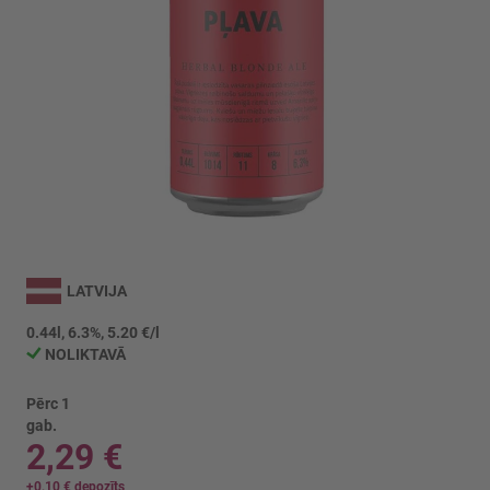
Iet
uz
LATVIJA
galerijas
sākumu
0.44l, 6.3%, 5.20 €/l
NOLIKTAVĀ
Pērc 1
gab.
2,29 €
+
0,10 €
depozīts