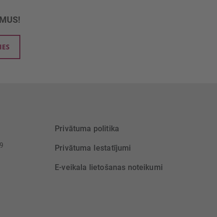
UMUS!
IES
Privātuma politika
39
Privātuma Iestatījumi
E-veikala lietošanas noteikumi