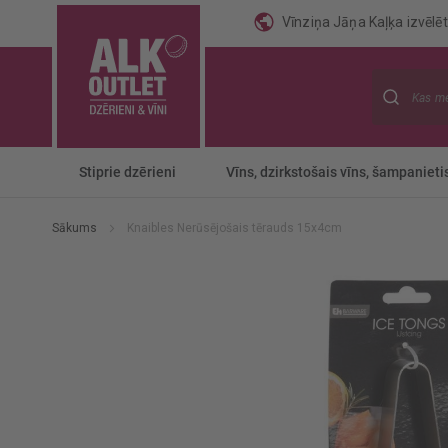
Vīnziņa Jāņa Kaļķa izvēlēti
Meklēt
Stiprie dzērieni
Vīns, dzirkstošais vīns, šampanieti
Sākums
Knaibles Nerūsējošais tērauds 15x4cm
Iet
uz
galerijas
beigām