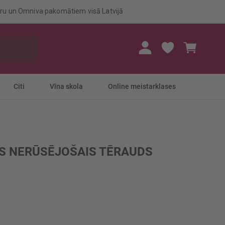
eru un Omniva pakomātiem visā Latvijā
Mans gr
Citi
Vīna skola
Online meistarklases
S NERŪSĒJOŠAIS TĒRAUDS