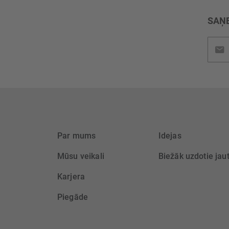
SAŅE
Pieteik
jaunu
saņem
Par mums
Idejas
Mūsu veikali
Biežāk uzdotie jau
Karjera
Piegāde