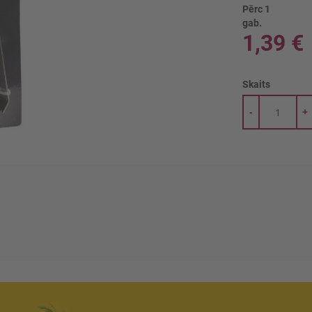
Pērc 1
gab.
1,39 €
Skaits
-
+