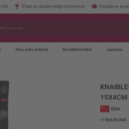
 vīni
Plašs un daudzveidīgs sortiments
Piegāde ar kurj
s
Alus, sidri, kokteiļi
Bezalkoholiskie
Jaunumi
KNAIBLE
15X4CM
ĶĪNA
NOLIKTAVĀ