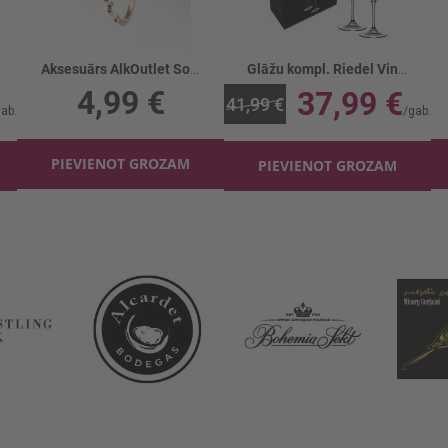
Aksesuārs AlkOutlet Somas turētājs
Glāžu kompl. Riedel Vinum Cognac 170ml
4,99 €
37,99 €
41,99 €
PIEVIENOT GROZAM
PIEVIENOT GROZAM