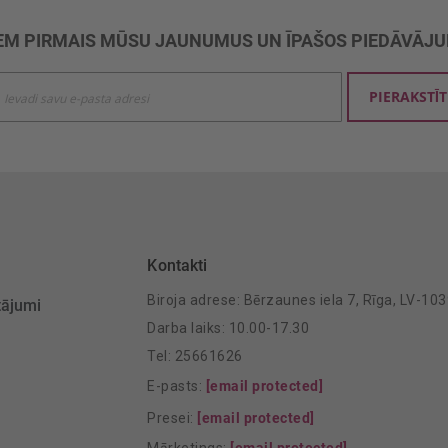
M PIRMAIS MŪSU JAUNUMUS UN ĪPAŠOS PIEDĀVĀJ
ties
PIERAKSTĪT
mu
šanai:
Kontakti
Biroja adrese: Bērzaunes iela 7, Rīga, LV-10
tājumi
Darba laiks: 10.00-17.30
Tel: 25661626
E-pasts:
[email protected]
Presei:
[email protected]