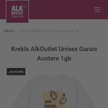
Sākums
Krekls AlkOutlet Unisex Garais Austere 1gb
Krekls AlkOutlet Unisex Garais
Austere 1gb
Iet
uz
galerijas
beigām