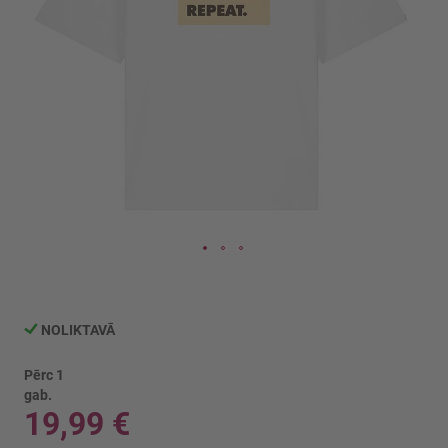
Iet
uz
galerijas
NOLIKTAVĀ
sākumu
Pērc 1
gab.
19,99 €