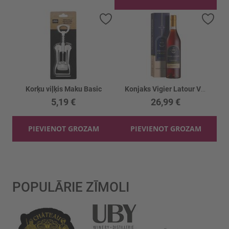
Pievienot vēlmju sarakstam
Piev
Korķu viļķis Maku Basic
Konjaks Vigier Latour VSOP kastē 40%
5,19 €
26,99 €
PIEVIENOT GROZAM
PIEVIENOT GROZAM
POPULĀRIE ZĪMOLI