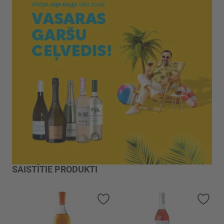
SAISTĪTIE PRODUKTI
Pievienot vēlmju sarakstam
Piev