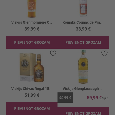
Viskijs Glenmorangie Original 12YO 40%
Konjaks Cognac de Pradiere VS 40%
39,99 €
33,99 €
PIEVIENOT GROZAM
PIEVIENOT GROZAM
Pievienot vēlmju sarakstam
Piev
Viskijs Chivas Regal 15YO 40% kastē
Viskijs Glenglassaugh Sandend 50.5%
51,99 €
59,99 €
60,99 €
PIEVIENOT GROZAM
PIEVIENOT GROZAM