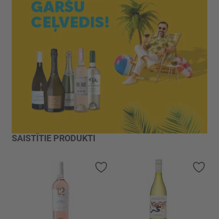
SAISTĪTIE PRODUKTI
Pievienot vēlmju sarakstam
Piev