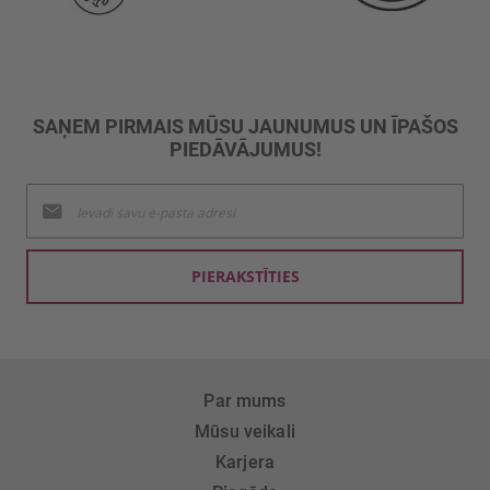
SAŅEM PIRMAIS MŪSU JAUNUMUS UN ĪPAŠOS
PIEDĀVĀJUMUS!
Pieteikties
jaunumu
saņemšanai:
PIERAKSTĪTIES
Par mums
Mūsu veikali
Karjera