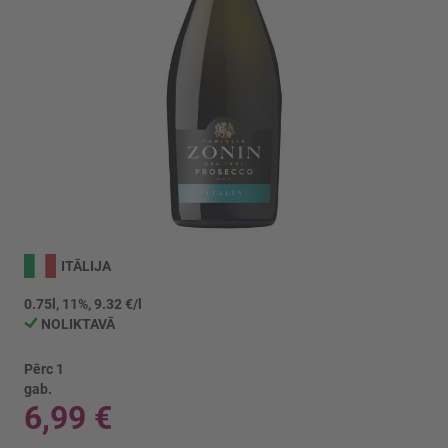
Iet
uz
ITĀLIJA
galerijas
sākumu
0.75l, 11%, 9.32 €/l
NOLIKTAVĀ
Pērc 1
gab.
6,99 €