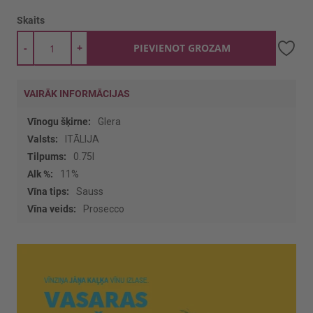
Skaits
-
+
PIEVIENOT GROZAM
VAIRĀK INFORMĀCIJAS
Vairāk
Glera
informācijas
ITĀLIJA
0.75l
11%
Sauss
Prosecco