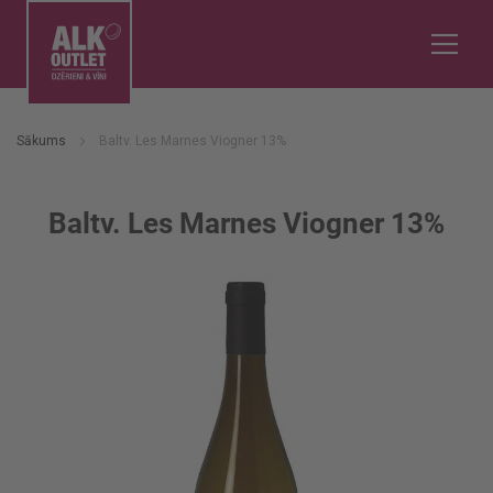
Sākums
Baltv. Les Marnes Viogner 13%
Baltv. Les Marnes Viogner 13%
Iet
uz
galerijas
beigām