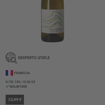
Iet
uz
galerijas
EKSPERTU IZVĒLE
sākumu
FRANCIJA
0.75l, 13%, 13.32 €/l
NOLIKTAVĀ
13,99 €