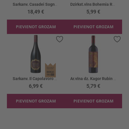
Sarkanv. Casadei Sogno Mediterraneo 14%
Dzirkst.vīns Bohemia Rose Demi Sec 11.5%
18,49 €
5,99 €
PIEVIENOT GROZAM
PIEVIENOT GROZAM
Pievienot vēlmju sarakstam
Piev
Sarkanv. Il Capolavoro Appasimento 14.5%
Ar.vīna dz. Kagor Rubin 12%
6,99 €
5,79 €
PIEVIENOT GROZAM
PIEVIENOT GROZAM