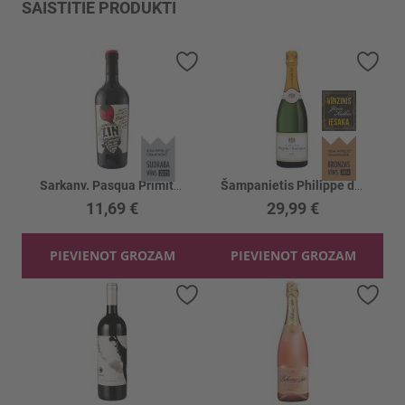
SAISTĪTIE PRODUKTI
Pievienot vēlmju sarakstam
Piev
Sarkanv. Pasqua Primitivo Puglia 13.5%
Šampanietis Philippe de Nantheuil Brut 12%
11,69 €
29,99 €
PIEVIENOT GROZAM
PIEVIENOT GROZAM
Pievienot vēlmju sarakstam
Piev