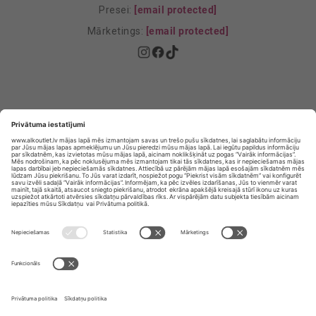
Presei:
[email protected]
Mārketings:
[email protected]
Privātuma politika
Privātuma Iestatījumi
E-veikala lietošanas noteikumi
© SIA „Vita Mārkets” visas tiesības aizsargātas.