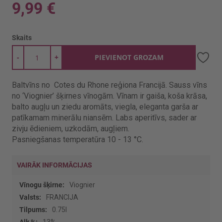
9,99 €
Skaits
-
+
PIEVIENOT GROZAM
Baltvīns no Cotes du Rhone reģiona Francijā. Sauss vīns
no ‘Viognier’ šķirnes vīnogām. Vīnam ir gaiša, koša krāsa,
balto augļu un ziedu aromāts, viegla, eleganta garša ar
patīkamam minerālu niansēm. Labs aperitīvs, sader ar
zivju ēdieniem, uzkodām, augļiem.
Pasniegšanas temperatūra 10 - 13 °C.
VAIRĀK INFORMĀCIJAS
Vairāk
Viognier
informācijas
FRANCIJA
0.75l