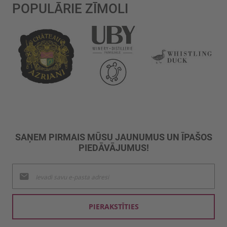
POPULĀRIE ZĪMOLI
SAŅEM PIRMAIS MŪSU JAUNUMUS UN ĪPAŠOS
PIEDĀVĀJUMUS!
Pieteikties
jaunumu
saņemšanai:
PIERAKSTĪTIES