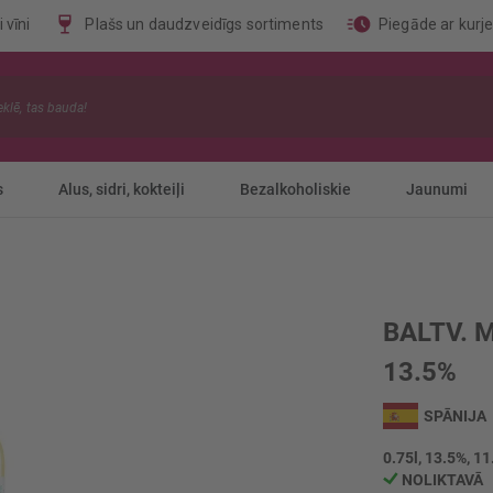
 vīni
Plašs un daudzveidīgs sortiments
Piegāde ar kurj
s
Alus, sidri, kokteiļi
Bezalkoholiskie
Jaunumi
BALTV. 
13.5%
SPĀNIJA
0.75l, 13.5%, 11
NOLIKTAVĀ