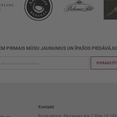
M PIRMAIS MŪSU JAUNUMUS UN ĪPAŠOS PIEDĀVĀJ
ties
PIERAKSTĪT
mu
šanai:
Kontakti
Biroja adrese: Bērzaunes iela 7, Rīga, LV-10