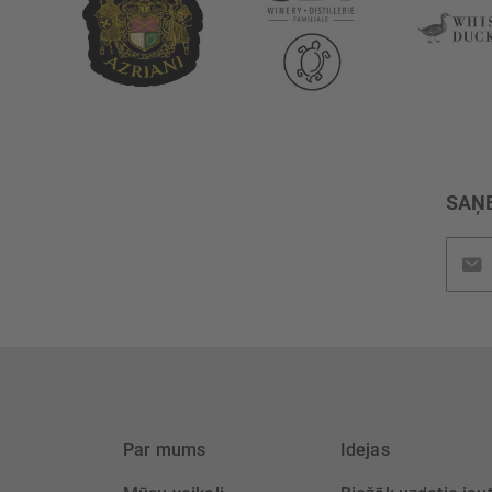
SAŅE
Pieteik
jaunu
saņem
Par mums
Idejas