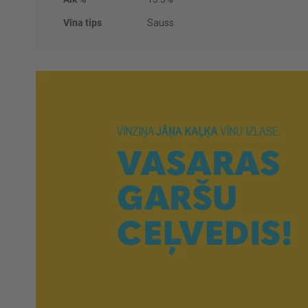
Vīna tips
Sauss