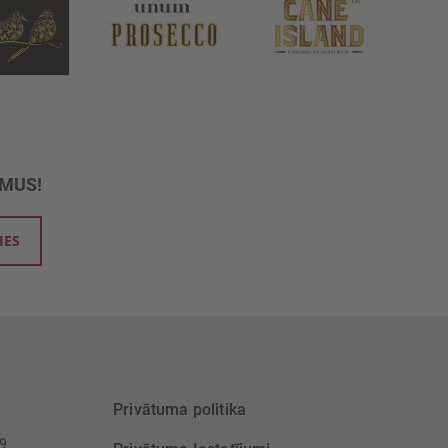
UMUS!
IES
Privātuma politika
39