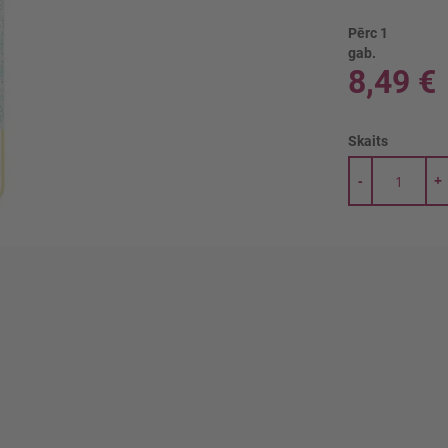
Pērc 1
gab.
8,49 €
Skaits
-
+