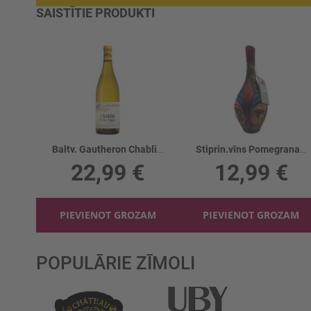
SAISTĪTIE PRODUKTI
Baltv. Gautheron Chablis Vielles Vig. 12.5%
Stiprin.vīns Pomegranate Māla Karafe 15%
22,99 €
12,99 €
PIEVIENOT GROZAM
PIEVIENOT GROZAM
POPULĀRIE ZĪMOLI