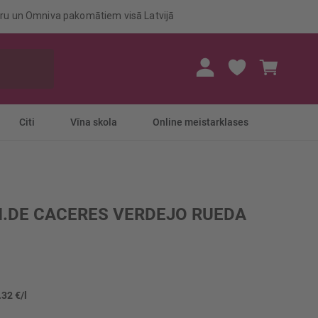
eru un Omniva pakomātiem visā Latvijā
Mans gr
Citi
Vīna skola
Online meistarklases
M.DE CACERES VERDEJO RUEDA
.32 €/l