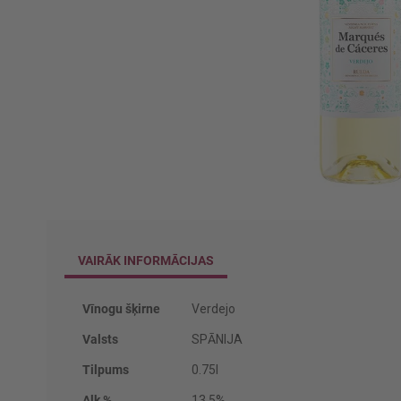
Iet
uz
galerijas
sākumu
VAIRĀK INFORMĀCIJAS
Vairāk
Vīnogu šķirne
Verdejo
informācijas
Valsts
SPĀNIJA
Tilpums
0.75l
Alk %
13.5%