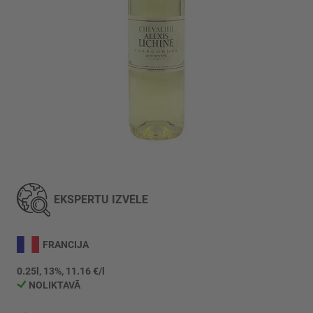
Iet
uz
galerijas
EKSPERTU IZVĒLE
sākumu
FRANCIJA
0.25l, 13%, 11.16 €/l
NOLIKTAVĀ