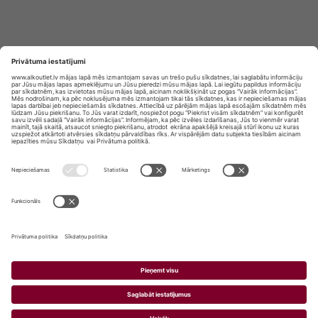
Privātuma politika
Privātuma Iestatījumi
E-veikala lietošanas noteikumi
© SIA „Vita Mārkets” visas tiesības aizsargātas.
ALKOHOLA LIETOŠANA KAITĒ JŪSU VESELĪBAI!
ALKOHOLA PĀRDOŠANA, IEGĀDĀŠANĀS UN
NODOŠANA NEPILNGADĪGĀM PERSONĀM IR
AIZLIEGTA.