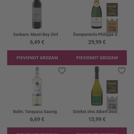
Sarkanv. Maori Bay Zinfandel 13.5%
Šampanietis Philippe de Nantheuil Brut 12%
6,49 €
29,99 €
PIEVIENOT GROZAM
PIEVIENOT GROZAM
Pievienot vēlmju sarakstam
Piev
Baltv. Tarapaca Sauvignon Blanc 12.5%
Dzirkst.vīns Albert Doulet Cremant Prestige 12.5%
6,69 €
15,99 €