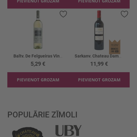
PIEVIENOT GROZAM
PIEVIENOT GROZAM
Pievienot vēlmju sarakstam
Piev
Baltv. De Felgueiras Vinho Verde 10%
Sarkanv. Chateau Damas De Montdespic 14%
5,29 €
11,99 €
PIEVIENOT GROZAM
PIEVIENOT GROZAM
POPULĀRIE ZĪMOLI