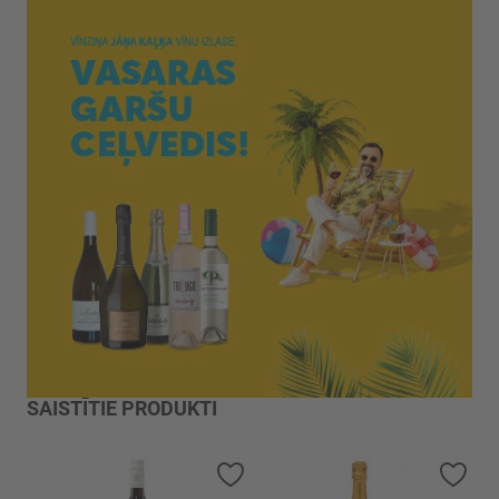
SAISTĪTIE PRODUKTI
Pievienot vēlmju sarakstam
Piev