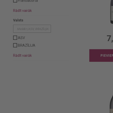
Franciacorta
Rādīt vairāk
Valsts
0.75l,
7
ASV
BRAZĪLIJA
PIEVI
Rādīt vairāk