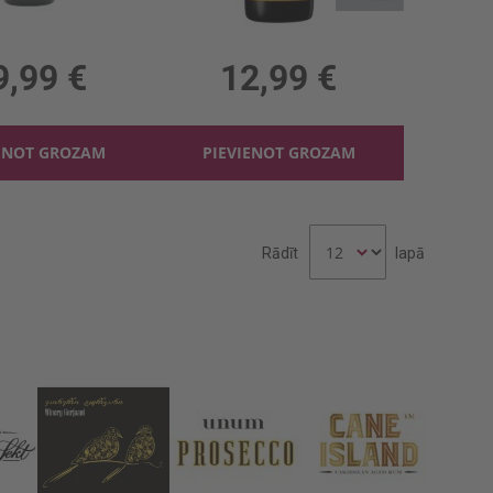
ard Blanc De Noir 12%
Sarkanv. Mark West Pinot Noir 13.5%
, 12%, 53.31 €/l
0.75l, 13.5%, 17.32 €/l
9,99 €
12,99 €
ENOT GROZAM
PIEVIENOT GROZAM
Rādīt
lapā