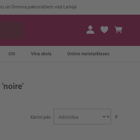
eru un Omniva pakomātiem visā Latvijā
Mans gr
Citi
Vīna skola
Online meistarklases
'noire'
Iestatīt
Kārtot pēc
dilstošā
secībā