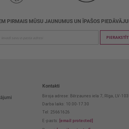
M PIRMAIS MŪSU JAUNUMUS UN ĪPAŠOS PIEDĀVĀJ
ties
PIERAKSTĪT
mu
šanai:
Kontakti
Biroja adrese: Bērzaunes iela 7, Rīga, LV-10
tājumi
Darba laiks: 10.00-17.30
Tel: 25661626
E-pasts:
[email protected]