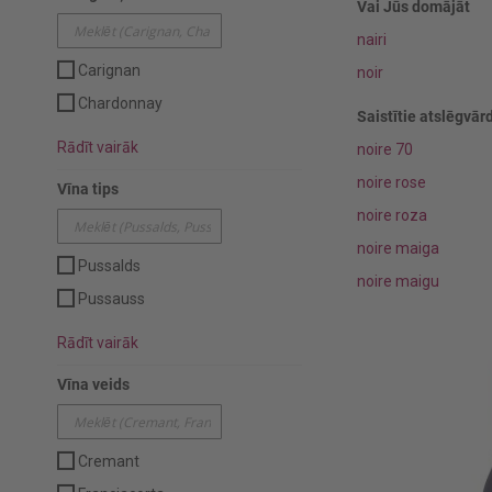
Vai Jūs domājāt
nairi
Carignan
noir
Chardonnay
Saistītie atslēgvārd
Rādīt vairāk
noire 70
noire rose
Vīna tips
noire roza
noire maiga
Pussalds
noire maigu
Pussauss
Rādīt vairāk
Vīna veids
Cremant