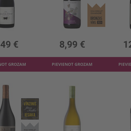
Sarkanv. Le Grand Noir Pinot Noir 12%
Sarkanv. Almorano Pinot Noir 13%
Sarkanv. Red
 12%, 9.99 €/l
0.75l, 13%, 11.99 €/l
0.75l,
,49 €
8,99 €
1
ENOT GROZAM
PIEVIENOT GROZAM
PIEVI