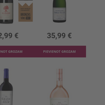
tree Pinot Noir 13.5%
Šamp. Gallimard Blanc De Noir 12%
 13.5%, 17.32 €/l
0.75l, 12%, 47.99 €/l
2,99 €
35,99 €
ENOT GROZAM
PIEVIENOT GROZAM