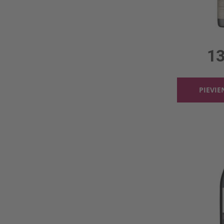
0.75l,
13
PIEVI