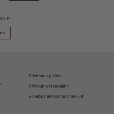
UMUS!
IES
Privātuma politika
39
Privātuma Iestatījumi
E-veikala lietošanas noteikumi