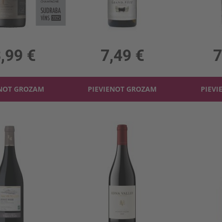
Sarkanv. Casas Patronales Pinot Noir 14%
Baltv. Le Grand Noir Viognier 13%
Sarkanv. Le 
 14%, 18.65 €/l
0.75l, 13%, 9.99 €/l
0.75
,99 €
7,49 €
7
ENOT GROZAM
PIEVIENOT GROZAM
PIEVI