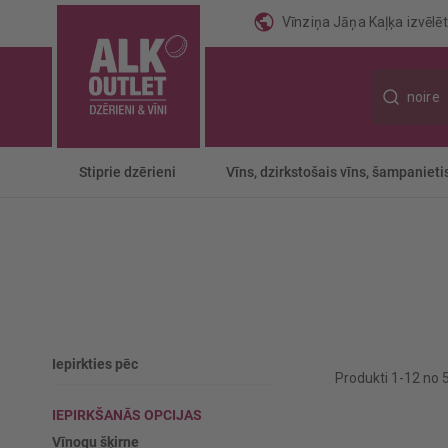
Vīnziņa Jāņa Kaļķa izvēlēti
Meklēt
Stiprie dzērieni
Vīns, dzirkstošais vīns, šampanieti
Iepirkties pēc
Produkti
1
-
12
no
IEPIRKŠANĀS OPCIJAS
Vīnogu šķirne