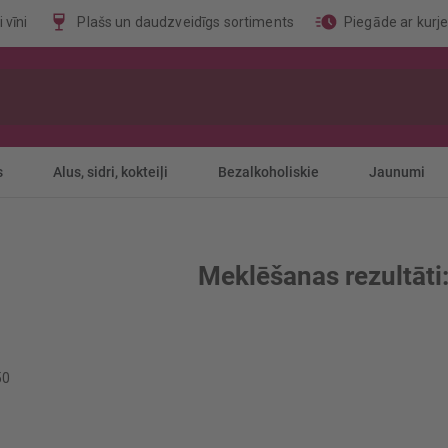
 vīni
Plašs un daudzveidīgs sortiments
Piegāde ar kurj
s
Alus, sidri, kokteiļi
Bezalkoholiskie
Jaunumi
Meklēšanas rezultāti: 
50