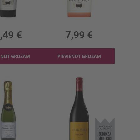
Grand Noir Malbec 13%
Rozā vīns Le Grand Noir Rose 13%
l, 13%, 9.99 €/l
0.75l, 13%, 10.65 €/l
,49 €
7,99 €
ENOT GROZAM
PIEVIENOT GROZAM