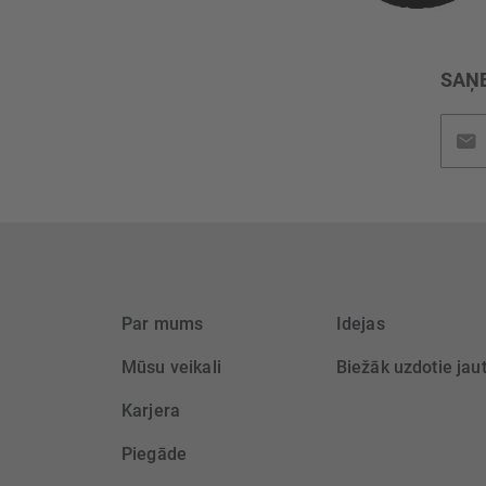
SAŅE
Pieteik
jaunu
saņem
Par mums
Idejas
Mūsu veikali
Biežāk uzdotie jau
Karjera
Piegāde