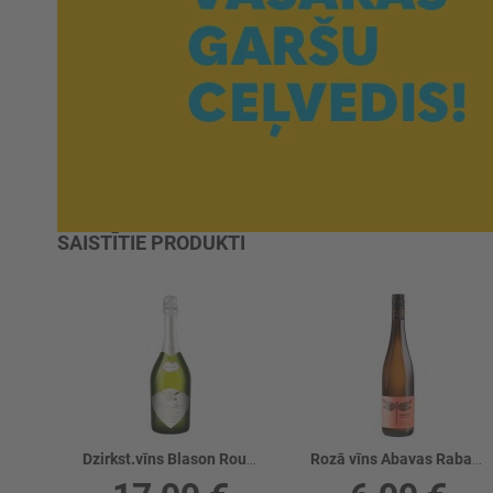
SAISTĪTIE PRODUKTI
Dzirkst.vīns Blason Rouge White Edition 12%
Rozā vīns Abavas Rabarberu 12%