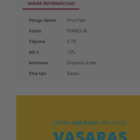
VAIRĀK INFORMĀCIJAS
Vairāk
Vīnogu šķirne
Pinot Noir
informācijas
Valsts
FRANCIJA
Tilpums
0.75l
Alk %
12%
Ieteicams
Ekspertu izvēle
Vīna tips
Sauss