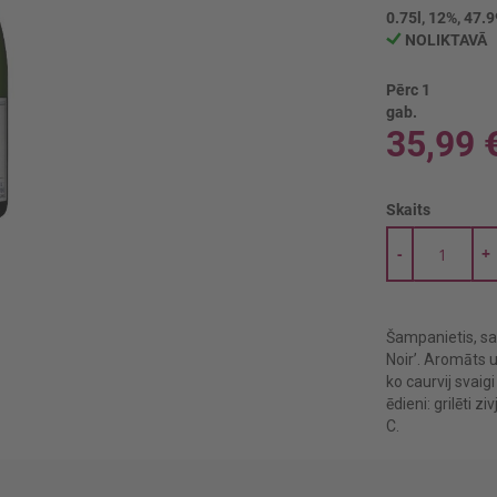
0.75l, 12%, 47.9
NOLIKTAVĀ
Pērc 1
gab.
35,99 
Skaits
-
+
Šampanietis, sa
Noir’. Aromāts u
ko caurvij svaig
ēdieni: grilēti z
C.