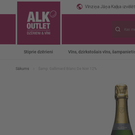
Vīnziņa Jāņa Kaļķa izvēlēti
Meklēt
Stiprie dzērieni
Vīns, dzirkstošais vīns, šampanieti
Sākums
Šamp. Gallimard Blanc De Noir 12%
Iet
uz
galerijas
beigām