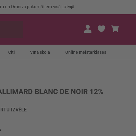
eru un Omniva pakomātiem visā Latvijā
Mans gr
Citi
Vīna skola
Online meistarklases
ALLIMARD BLANC DE NOIR 12%
RTU IZVĒLE
A