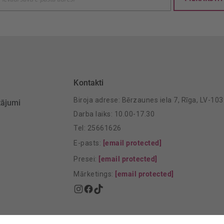
mu
šanai:
Kontakti
Biroja adrese: Bērzaunes iela 7, Rīga, LV-10
tājumi
Darba laiks: 10.00-17.30
Tel: 25661626
E-pasts:
[email protected]
Presei:
[email protected]
Mārketings:
[email protected]