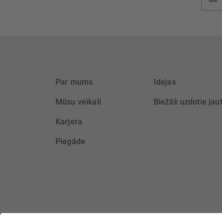
jaunu
saņem
Par mums
Idejas
Mūsu veikali
Biežāk uzdotie jau
Karjera
Piegāde