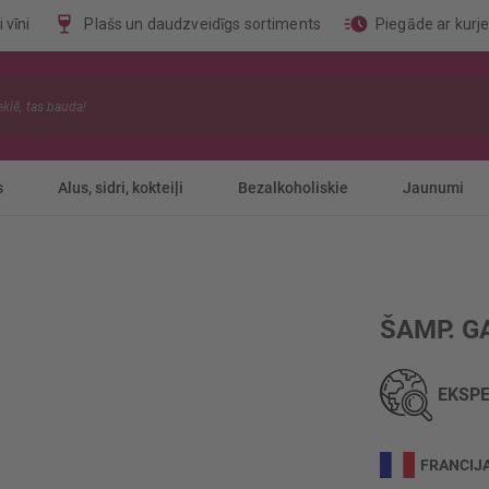
 vīni
Plašs un daudzveidīgs sortiments
Piegāde ar kurj
s
Alus, sidri, kokteiļi
Bezalkoholiskie
Jaunumi
ŠAMP. G
EKSPE
FRANCIJ