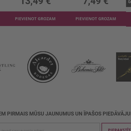
13,49 €
7,49 €
6
PIEVIENOT GROZAM
PIEVIENOT GROZAM
M PIRMAIS MŪSU JAUNUMUS UN ĪPAŠOS PIEDĀVĀJ
ties
PIERAKSTĪT