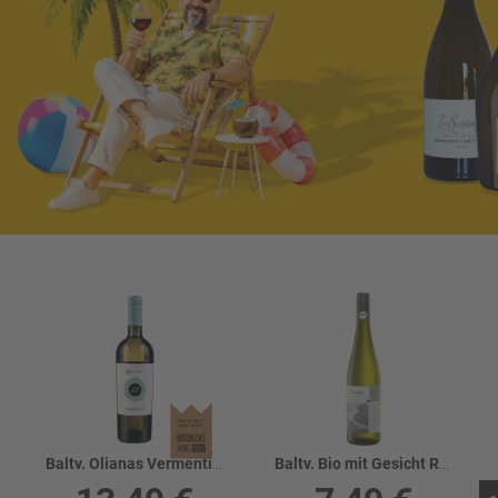
Baltv. Olianas Vermentino Di Sardegna 13.5%
Baltv. Bio mit Gesicht Riesling 11%