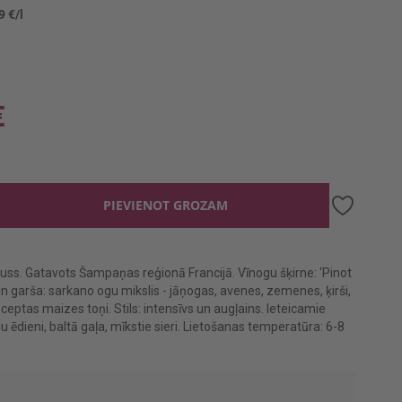
9 €/l
€
PIEVIENOT GROZAM
uss. Gatavots Šampaņas reģionā Francijā. Vīnogu šķirne: ‘Pinot
n garša: sarkano ogu mikslis - jāņogas, avenes, zemenes, ķirši,
i ceptas maizes toņi. Stils: intensīvs un augļains. Ieteicamie
ivju ēdieni, baltā gaļa, mīkstie sieri. Lietošanas temperatūra: 6-8