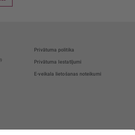
Privātuma politika
39
Privātuma Iestatījumi
E-veikala lietošanas noteikumi