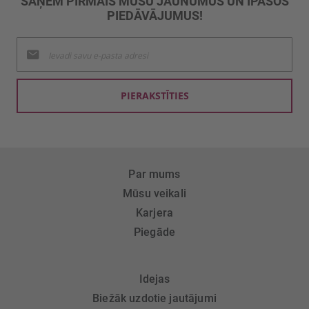
SAŅEM PIRMAIS MŪSU JAUNUMUS UN ĪPAŠOS
PIEDĀVĀJUMUS!
Pieteikties
jaunumu
saņemšanai:
PIERAKSTĪTIES
Par mums
Mūsu veikali
Karjera
Piegāde
Idejas
Biežāk uzdotie jautājumi