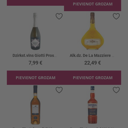
PIEVIENOT GROZAM
Pievienot vēlmju sarakstam
Piev
Dzirkst.vīns Giotti Prosecco 11%
Alk.dz. De La Mazziere Armanjaks 40%
7,99 €
22,49 €
PIEVIENOT GROZAM
PIEVIENOT GROZAM
Pievienot vēlmju sarakstam
Piev