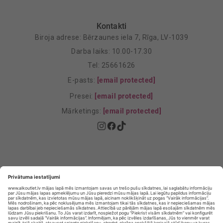
Kontakti
Biroja adrese: Bērzaunes iela 7, Rīga, LV-1039
Darba laiks: 10.00-17.30
Tel: 25661626
E-pasts:
[email protected]
Presei:
[email protected]
Mārketings:
[email protected]
Privātuma politika
Privātuma Iestatījumi
E-veikala lietošanas noteikumi