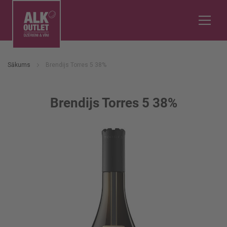
Sākums
Brendijs Torres 5 38%
Brendijs Torres 5 38%
Iet
uz
galerijas
beigām