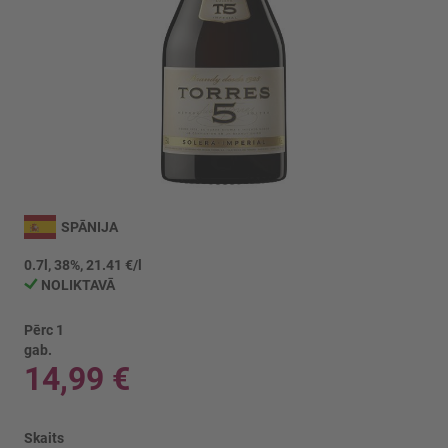
Iet
uz
SPĀNIJA
galerijas
sākumu
0.7l, 38%, 21.41 €/l
NOLIKTAVĀ
Pērc 1
gab.
14,99 €
Skaits