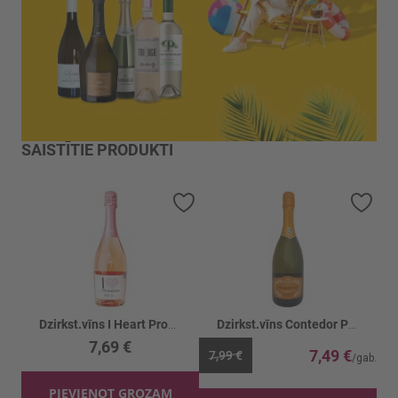
SAISTĪTIE PRODUKTI
Pievienot vēlmju sarakstam
Piev
Dzirkst.vīns I Heart Prosecco Rose 11%
Dzirkst.vīns Contedor Prosecco 11%
7,69 €
7,49 €
7,99 €
PIEVIENOT GROZAM