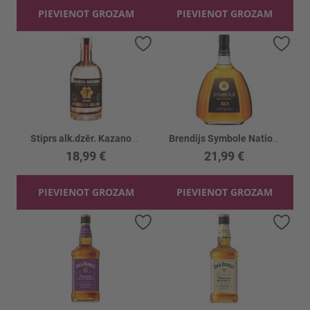
PIEVIENOT GROZAM
PIEVIENOT GROZAM
Pievienot vēlmju sarakstam
Piev
Stiprs alk.dzēr. Kazanova Medus destilāts 40%
Brendijs Symbole National X.O. 40%
18,99 €
21,99 €
PIEVIENOT GROZAM
PIEVIENOT GROZAM
Pievienot vēlmju sarakstam
Piev