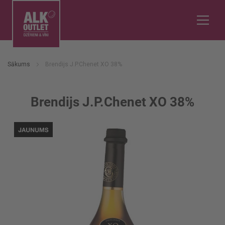
Sākums
Brendijs J.P.Chenet XO 38%
Brendijs J.P.Chenet XO 38%
Iet
uz
galerijas
beigām