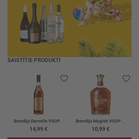
SAISTĪTIE PRODUKTI
Pievienot vēlmju sarakstam
Piev
Brendijs Darvelle VSOP 40%
Brendijs Magistr VSOP 36%
14,99 €
10,99 €