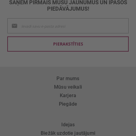
SAŅEM PIRMAIS MŪSU JAUNUMUS UN ĪPAŠOS
PIEDĀVĀJUMUS!
Pieteikties
jaunumu
saņemšanai:
PIERAKSTĪTIES
Par mums
Mūsu veikali
Karjera
Piegāde
Idejas
Biežāk uzdotie jautājumi