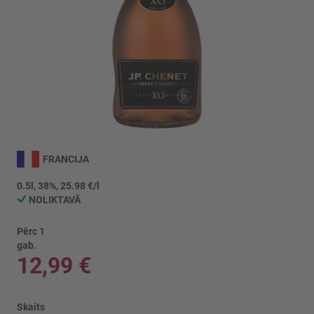
Iet
uz
FRANCIJA
galerijas
sākumu
0.5l, 38%, 25.98 €/l
NOLIKTAVĀ
Pērc 1
gab.
12,99 €
Skaits