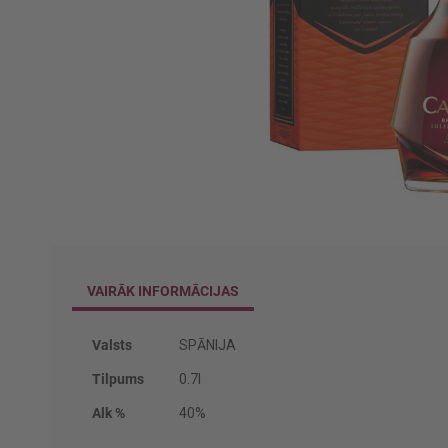
Iet
uz
galerijas
sākumu
VAIRĀK INFORMĀCIJAS
Vairāk
Valsts
SPĀNIJA
informācijas
Tilpums
0.7l
Alk %
40%