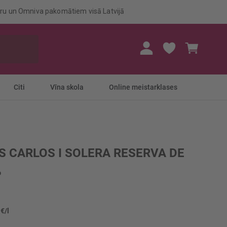
eru un Omniva pakomātiem visā Latvijā
Mans gr
Citi
Vīna skola
Online meistarklases
S CARLOS I SOLERA RESERVA DE
%
 €/l