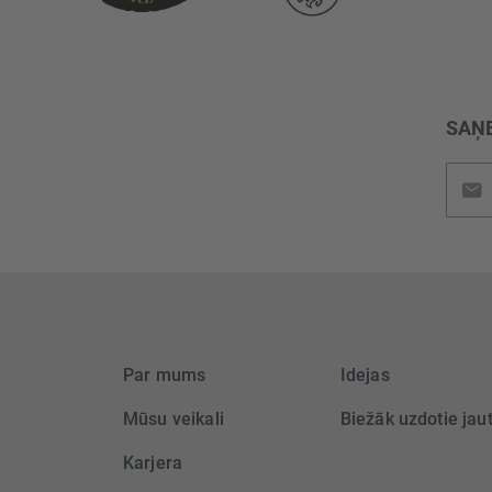
SAŅE
Pieteik
jaunu
saņem
Par mums
Idejas
Mūsu veikali
Biežāk uzdotie jau
Karjera