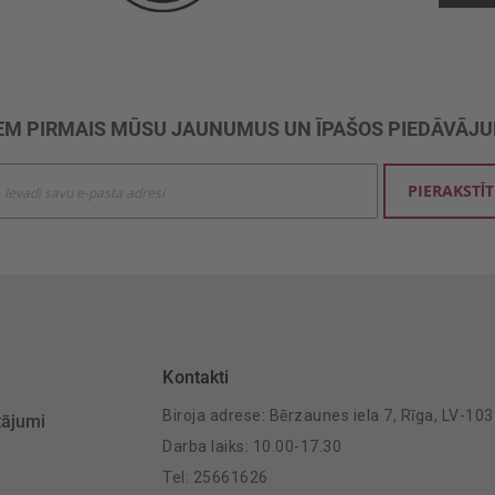
M PIRMAIS MŪSU JAUNUMUS UN ĪPAŠOS PIEDĀVĀJ
ties
PIERAKSTĪT
mu
šanai:
Kontakti
Biroja adrese: Bērzaunes iela 7, Rīga, LV-10
tājumi
Darba laiks: 10.00-17.30
Tel: 25661626