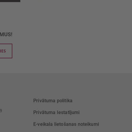
UMUS!
IES
Privātuma politika
39
Privātuma Iestatījumi
E-veikala lietošanas noteikumi