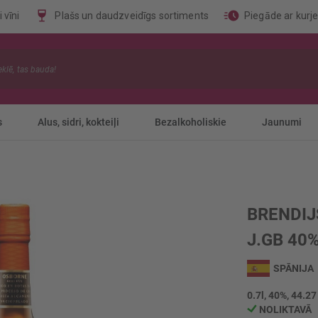
 vīni
Plašs un daudzveidīgs sortiments
Piegāde ar kurj
s
Alus, sidri, kokteiļi
Bezalkoholiskie
Jaunumi
BRENDIJ
J.GB 40
SPĀNIJA
0.7l, 40%, 44.27
NOLIKTAVĀ