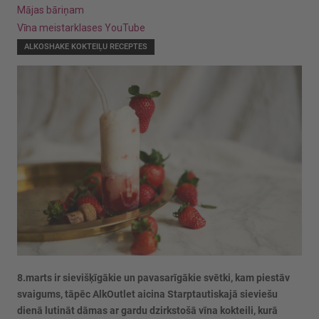
Mājas bāriņam
Vīna meistarklases YouTube
ALKOSHAKE KOKTEIĻU RECEPTES
8.marts ir sievišķīgākie un pavasarīgākie svētki, kam piestāv
svaigums, tāpēc AlkOutlet aicina Starptautiskajā sieviešu
dienā lutināt dāmas ar gardu dzirkstošā vīna kokteili, kurā