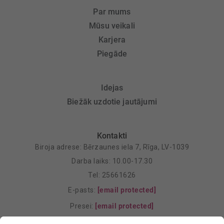
Par mums
Mūsu veikali
Karjera
Piegāde
Idejas
Biežāk uzdotie jautājumi
Kontakti
Biroja adrese: Bērzaunes iela 7, Rīga, LV-1039
Darba laiks: 10.00-17.30
Tel: 25661626
E-pasts:
[email protected]
Presei:
[email protected]
Mārketings:
[email protected]