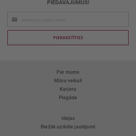
PIEDĀVĀJUMUS!
Pieteikties
jaunumu
saņemšanai:
PIERAKSTĪTIES
Par mums
Mūsu veikali
Karjera
Piegāde
Idejas
Biežāk uzdotie jautājumi