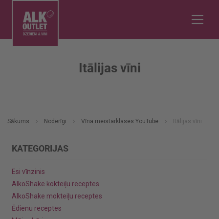
Itālijas vīni
Sākums
Noderīgi
Vīna meistarklases YouTube
Itālijas vīni
KATEGORIJAS
Esi vīnzinis
AlkoShake kokteiļu receptes
AlkoShake mokteiļu receptes
Ēdienu receptes