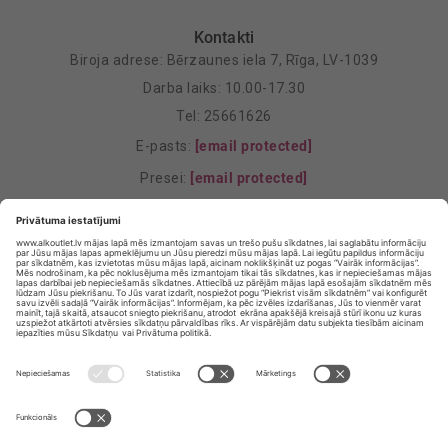
Kontakti
Biroja adrese: Bērzaunes iela 7, Rīga, LV-1039
Darba laiks: 10.00-17.30
Tel: 25661626
E-pasts:
[email protected]
Presei:
[email protected]
Mārketings:
[email protected]
Privātuma politika
Privātuma Iestatījumi
E-veikala lietošanas noteikumi