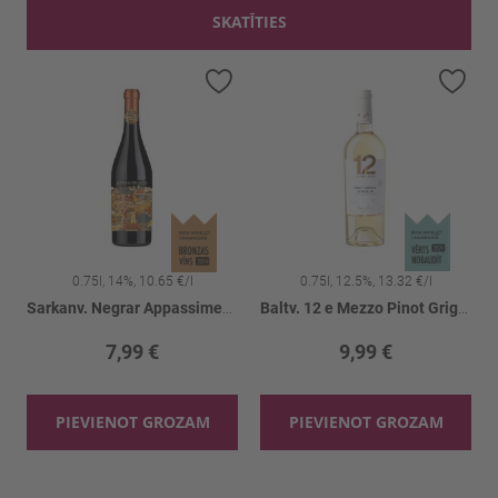
SKATĪTIES
Pievienot vēlmju sarakstam
Pievienot vēlmju sarakstam
Piev
0.75l, 14%, 10.65 €/l
0.75l, 12.5%, 13.32 €/l
y 12.5%
Sarkanv. Negrar Appassimento 14%
Baltv. 12 e Mezzo Pinot Grigio 12.5%
7,99 €
9,99 €
PIEVIENOT GROZAM
PIEVIENOT GROZAM