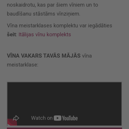
noskaidrotu, kas par šiem vīniem un to
baudīšanu stāstāms vīnziņiem.
Vīna meistarklases komplektu var iegādāties
šeit
:
Itālijas vīnu komplekts
VĪNA VAKARS TAVĀS MĀJĀS
vīna
meistarklase: