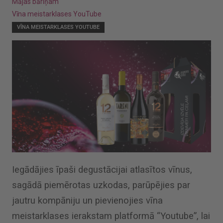
Mājas bāriņam
Vīna meistarklases YouTube
VĪNA MEISTARKLASES YOUTUBE
Iegādājies īpaši degustācijai atlasītos vīnus,
sagādā piemērotas uzkodas, parūpējies par
jautru kompāniju un pievienojies vīna
meistarklases ierakstam platformā “Youtube”, lai