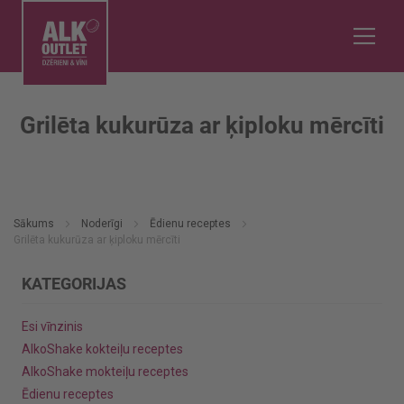
Grilēta kukurūza ar ķiploku mērcīti
Sākums
Noderīgi
Ēdienu receptes
Grilēta kukurūza ar ķiploku mērcīti
KATEGORIJAS
Esi vīnzinis
AlkoShake kokteiļu receptes
AlkoShake mokteiļu receptes
Ēdienu receptes