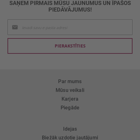
SAŅEM PIRMAIS MŪSU JAUNUMUS UN ĪPAŠOS
PIEDĀVĀJUMUS!
Pieteikties
jaunumu
saņemšanai:
PIERAKSTĪTIES
Par mums
Mūsu veikali
Karjera
Piegāde
Idejas
Biežāk uzdotie jautājumi