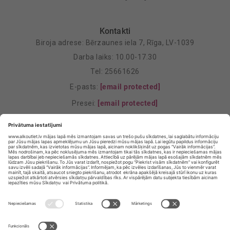
Kontakti
Biroja adrese: Bērzaunes iela 7, Rīga, LV-1039
Darba laiks: 10.00-17.30
Tel: 25661626
E-pasts:
[email protected]
Presei:
[email protected]
Mārketings:
[email protected]
Privātuma politika
Privātuma Iestatījumi
E-veikala lietošanas noteikumi