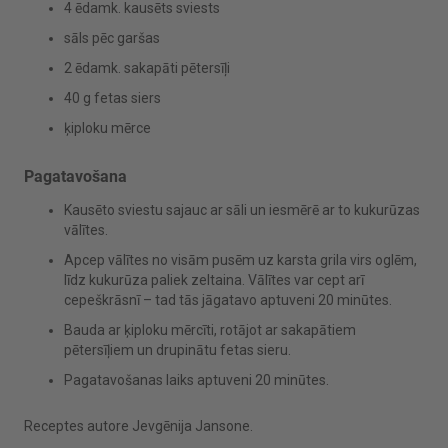
4 ēdamk. kausēts sviests
sāls pēc garšas
2 ēdamk. sakapāti pētersīļi
40 g fetas siers
ķiploku mērce
Pagatavošana
Kausēto sviestu sajauc ar sāli un iesmērē ar to kukurūzas
vālītes.
Apcep vālītes no visām pusēm uz karsta grila virs oglēm,
līdz kukurūza paliek zeltaina. Vālītes var cept arī
cepeškrāsnī – tad tās jāgatavo aptuveni 20 minūtes.
Bauda ar ķiploku mērcīti, rotājot ar sakapātiem
pētersīļiem un drupinātu fetas sieru.
Pagatavošanas laiks aptuveni 20 minūtes.
Receptes autore Jevgēnija Jansone.