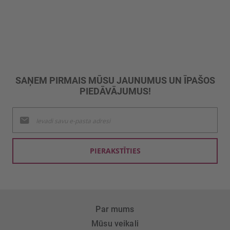
SAŅEM PIRMAIS MŪSU JAUNUMUS UN ĪPAŠOS
PIEDĀVĀJUMUS!
Pieteikties
jaunumu
saņemšanai:
PIERAKSTĪTIES
Par mums
Mūsu veikali