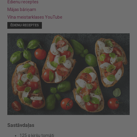
Ēdienu receptes
Mājas bāriņam
Vīna meistarklases YouTube
ĒDIENU RECEPTES
Sastāvdaļas
125 g ķiršu tomāti