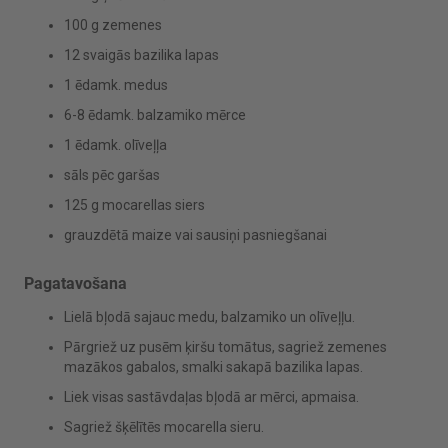
100 g zemenes
12 svaigās bazilika lapas
1 ēdamk. medus
6-8 ēdamk. balzamiko mērce
1 ēdamk. olīveļļa
sāls pēc garšas
125 g mocarellas siers
grauzdētā maize vai sausiņi pasniegšanai
Pagatavošana
Lielā bļodā sajauc medu, balzamiko un olīveļļu.
Pārgriež uz pusēm ķiršu tomātus, sagriež zemenes
mazākos gabalos, smalki sakapā bazilika lapas.
Liek visas sastāvdaļas bļodā ar mērci, apmaisa.
Sagriež šķēlītēs mocarella sieru.