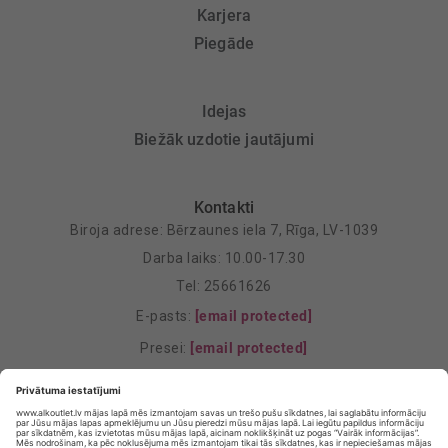
Karjera
Piegāde
Idejas
Biežāk uzdotie jautājumi
Kontakti
Biroja adrese: Bērzaunes iela 7, Rīga, LV-1039
Darba laiks: 10.00-17.30
Tel: 25661626
E-pasts:
[email protected]
Presei:
[email protected]
Mārketings:
[email protected]