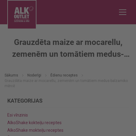
Grauzdēta maize ar mocarellu,
zemenēm un tomātiem medus-
balzamiko mērcē
Sākums
Noderīgi
Ēdienu receptes
Grauzdēta maize ar mocarellu, zemenēm un tomātiem medus-balzamiko
mērcē
KATEGORIJAS
Esi vīnzinis
AlkoShake kokteiļu receptes
AlkoShake mokteiļu receptes