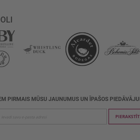
OLI
M PIRMAIS MŪSU JAUNUMUS UN ĪPAŠOS PIEDĀVĀJ
ties
PIERAKSTĪT
mu
šanai: