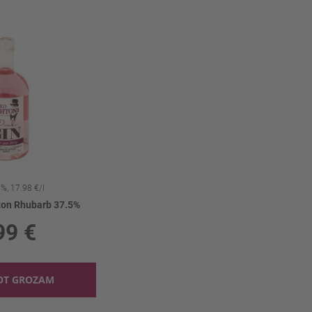
5%, 17.98 €/l
ton Rhubarb 37.5%
99 €
OT GROZAM