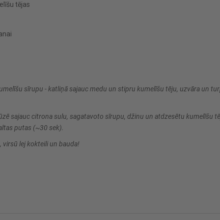
līšu tējas
anai
elīšu sīrupu - katliņā sajauc medu un stipru kumelīšu tēju, uzvāra un turp
rūzē sajauc citrona sulu, sagatavoto sīrupu, džinu un atdzesētu kumelīšu tē
altas putas (~30 sek).
, virsū lej kokteili un bauda!