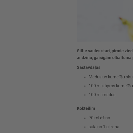
Siltie saules stari, pirmie zi
ar džinu, gaisīgām olbaltuma
Sastāvdaļas
Medus un kumelīšu sīr
100 ml stipras kumelīšu
100 ml medus
Kokteilim
70 ml džina
sula no 1 citrona