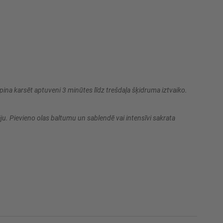
ina karsēt aptuveni 3 minūtes līdz trešdaļa šķidruma iztvaiko.
ju. Pievieno olas baltumu un sablendē vai intensīvi sakrata