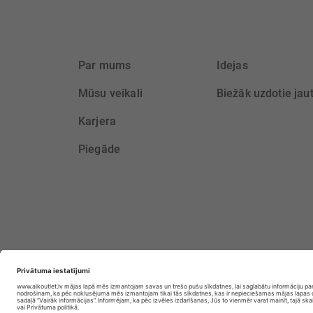
Par mums
Idejas
Mūsu veikali
Biežāk uzdotie jau
Karjera
Piegāde