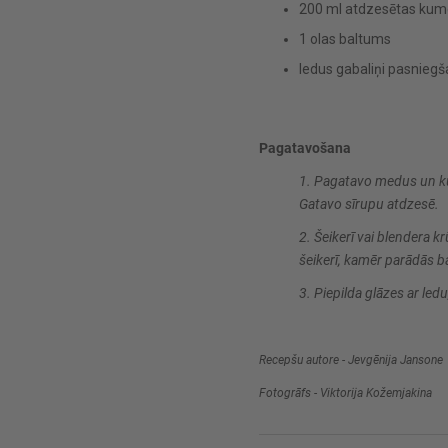
200 ml atdzesētas kume
1 olas baltums
ledus gabaliņi pasniegš
Pagatavošana
1. Pagatavo medus un kum
Gatavo sīrupu atdzesē.
2. Šeikerī vai blendera k
šeikerī, kamēr parādās b
3. Piepilda glāzes ar ledu
Recepšu autore - Jevgēnija Jansone
Fotogrāfs - Viktorija Kožemjakina