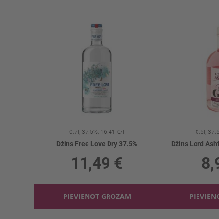
0.7l, 37.5%, 16.41 €/l
0.5l, 37.
Džins Free Love Dry 37.5%
Džins Lord Ash
11,49 €
8,
PIEVIENOT GROZAM
PIEVIEN