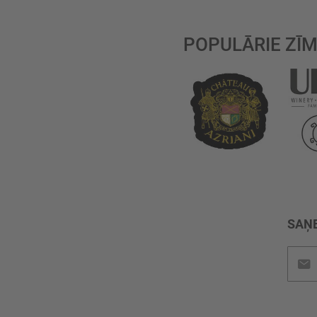
POPULĀRIE ZĪM
SAŅE
Pieteik
jaunu
saņem