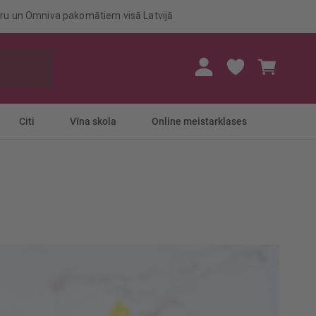
eru un Omniva pakomātiem visā Latvijā
Mans gr
Citi
Vīna skola
Online meistarklases