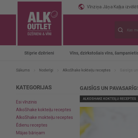
Vīnziņa Jāņa Kaļķa izvēlēti
Meklēt
Stiprie dzērieni
Vīns, dzirkstošais vīns, šampanieti
Sākums
Noderīgi
AlkoShake kokteiļu receptes
Gaisīgs un
KATEGORIJAS
GAISĪGS UN PAVASARĪG
ALKOSHAKE KOKTEIĻU RECEPTES
Esi vīnzinis
AlkoShake kokteiļu receptes
AlkoShake mokteiļu receptes
Ēdienu receptes
Mājas bāriņam