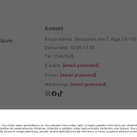
Kontakti
Biroja adrese: Bērzaunes iela 7, Rīga, LV-10
tājumi
Darba laiks: 10.00-17.30
Tel: 25661626
E-pasts:
[email protected]
Presei:
[email protected]
Mārketings:
[email protected]