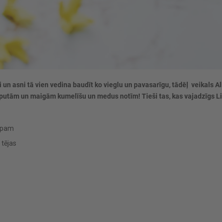
edi un asni tā vien vedina baudīt ko vieglu un pavasarīgu, tādēļ veikal
 putām un maigām kumelīšu un medus notīm! Tieši tas, kas vajadzīgs 
upam
 tējas