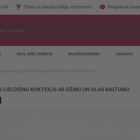
 vīni
Plašs un daudzveidīgs sortiments
Piegāde ar kurj
s
Alus, sidri, kokteiļi
Bezalkoholiskie
Jaunumi
 pavasarīgs Lieldienu kokteilis ar džinu un olas baltumu
S LIELDIENU KOKTEILIS AR DŽINU UN OLAS BALTUMU