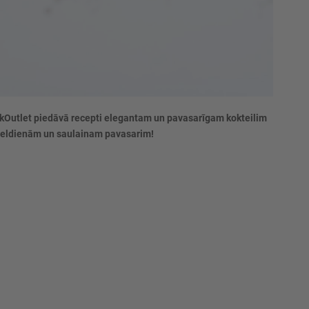
s AlkOutlet piedāvā recepti elegantam un pavasarīgam kokteilim
Lieldienām un saulainam pavasarim!