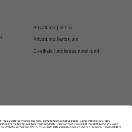
Privātuma politika
39
Privātuma Iestatījumi
E-veikala lietošanas noteikumi