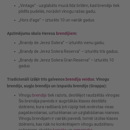
„Vintage” - uzglabāts mucā līdz brīdim, kad brendijs tiek
pildīts pudelēs, norādot vīnogu ražas gadu;
„Hors d'age” – izturēts 10 un vairāk gadus.
Apzīmējumu skala Heresa
brendijiem
:
„Brandy de Jerez Solera” – izturēts vienu gadu;
„Brandy de Jerez Solera Reserva” – izturēts trīs gadus;
„Brandy de Jerez Solera Gran Reserva” – izturēts 10
gadus.
Tradicionāli izšķir trīs galvenos
brendija veidus
: Vīnogu
brendijs, augļu brendijs un izspaidu brendijs (Grappa):
Vīnogu
brendijs
tiek ražots, destilējot raudzētās vīnogas.
Šis brendija paveids ir augstākās klases destilēts
dzēriens, kura radīšanā ļoti rūpīgi tiek ievērotas visas
pagatavošanas, uzturēšanas un uzglabāšanas nianses.
Vīnogu brendijam ir vairāki paveidi, tomēr izcilas klases
dzēriens, kas nāk no konkrētajiem vīnogu audzētavu
reģioniem, skaitās
konjaks
un
armanjaks
.