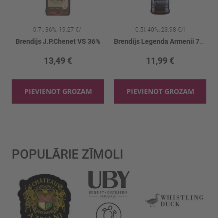
0.7l, 36%, 19.27 €/l
0.5l, 40%, 23.98 €/l
Georgian 5YO 40%
Brendijs J.P.Chenet VS 36%
Brendijs Legenda Armenii 7YO 40%
13,49 €
11,99 €
PIEVIENOT GROZAM
PIEVIENOT GROZAM
POPULĀRIE ZĪMOLI