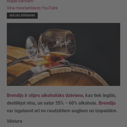
Mājas bāriņam
Vīna meistarklases YouTube
MĀJAS BĀRIŅAM
Brendijs
ir
stiprs alkoholisks dzēriens
, kas tiek iegūts,
destilējot vīnu, un satur 35% – 60% alkohola.
Brendiju
var izgatavot arī no raudzētiem augļiem un izspaidām.
Vēsture