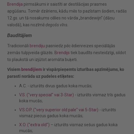
Brendija
pirmsākumi ir saistīti ar destilācijas prasmes
apgūšanu. Tomēr dzēriens, kādu mēs to pazīstam šodien, radās
12.gs. un tā nosakums cēlies no vārda „brandewijn” (dāņu
valodā), kas nozīmē
degošs vīns.
Baudītājiem
Tradicionāli
brendiju
pasniedz pēc ēdienreizes speciālājās
zemās tulpjveida glāzēs.
Brendijs
tiek baudīts nesteidzīgi, sildot
to plaukstā un izjūtot aromāta buķeti.
Visiem
brendijiem
ir vispārpieņemts izturības apzīmējums, ko
parasti norāda uz pudeles etiķetes:
A.C. - izturēts divus gadus koka mucās;
V.S. ("very special" vai 3-Star)
- izturēts vismaz trīs gadus
koka mucās;
V.S.O.P. ("very superior old pale" vai 5-Star)
- izturēts
vismaz piecus gadus koka mucās;
X.O. ("extra old")
– izturēts vismaz sešus gadus koka
mucās;