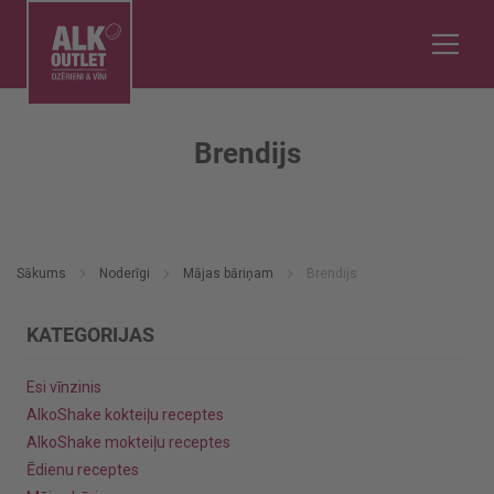
Brendijs
Sākums
Noderīgi
Mājas bāriņam
Brendijs
KATEGORIJAS
Esi vīnzinis
AlkoShake kokteiļu receptes
AlkoShake mokteiļu receptes
Ēdienu receptes