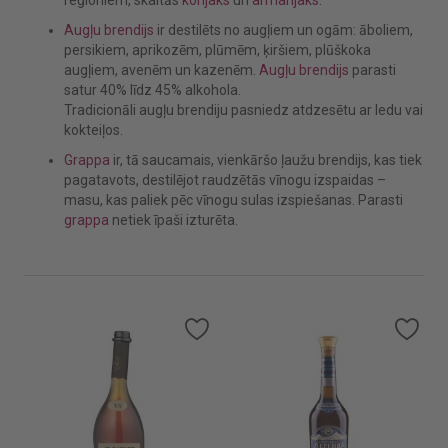
Augļu brendijs
ir destilēts no augļiem un ogām: āboliem,
persikiem, aprikozēm, plūmēm, ķiršiem, plūškoka
augļiem, avenēm un kazenēm.
Augļu brendijs
parasti
satur 40% līdz 45% alkohola.
Tradicionāli augļu brendiju pasniedz atdzesētu ar ledu vai
kokteiļos.
Grappa
ir, tā saucamais, vienkāršo ļaužu brendijs, kas tiek
pagatavots, destilējot raudzētās vīnogu izspaidas –
masu, kas paliek pēc vīnogu sulas izspiešanas. Parasti
grappa
netiek īpaši izturēta.
Pievienot vēlmju sarakstam
Pievienot vēlmju sarakstam
Piev