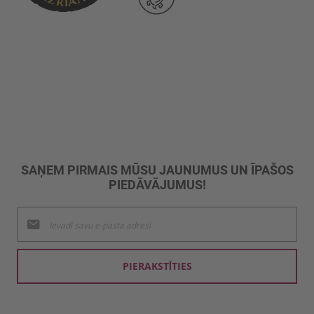
SAŅEM PIRMAIS MŪSU JAUNUMUS UN ĪPAŠOS
PIEDĀVĀJUMUS!
Pieteikties
jaunumu
saņemšanai:
PIERAKSTĪTIES