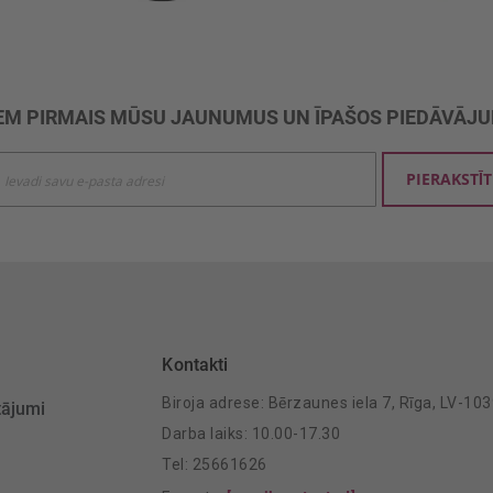
M PIRMAIS MŪSU JAUNUMUS UN ĪPAŠOS PIEDĀVĀJ
ties
PIERAKSTĪT
mu
šanai:
Kontakti
Biroja adrese: Bērzaunes iela 7, Rīga, LV-10
tājumi
Darba laiks: 10.00-17.30
Tel: 25661626