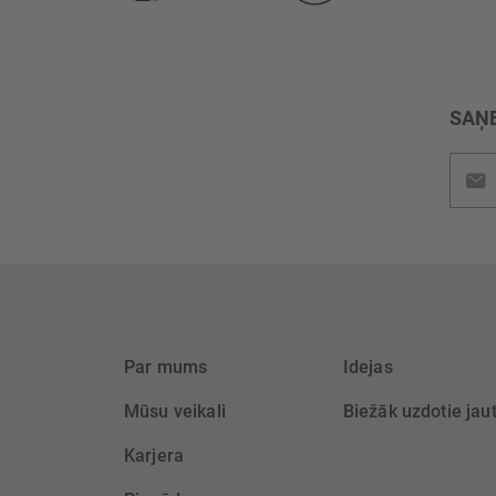
SAŅE
Pieteik
jaunu
saņem
Par mums
Idejas
Mūsu veikali
Biežāk uzdotie jau
Karjera