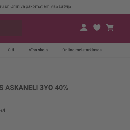
eru un Omniva pakomātiem visā Latvijā
Mans gr
Citi
Vīna skola
Online meistarklases
S ASKANELI 3YO 40%
 €/l