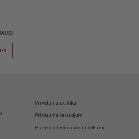
UMUS!
IES
Privātuma politika
39
Privātuma Iestatījumi
E-veikala lietošanas noteikumi