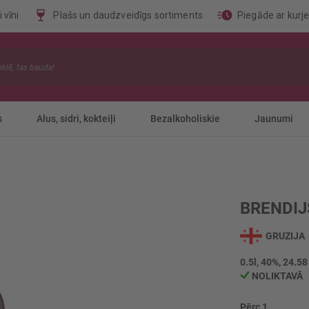
 vīni
Plašs un daudzveidīgs sortiments
Piegāde ar kurj
s
Alus, sidri, kokteiļi
Bezalkoholiskie
Jaunumi
BRENDIJ
GRUZIJA
0.5l, 40%, 24.58
NOLIKTAVĀ
Pērc 1