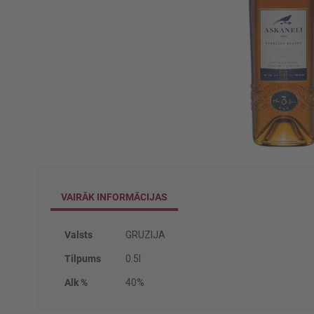
Iet
uz
galerijas
VAIRĀK INFORMĀCIJAS
sākumu
Vairāk
Valsts
GRUZIJA
informācijas
Tilpums
0.5l
Alk %
40%