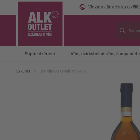
Vīnziņa Jāņa Kaļķa izvēlēti
Meklēt
Stiprie dzērieni
Vīns, dzirkstošais vīns, šampanieti
Sākums
Brendijs Askaneli 3YO 40%
Iet
uz
galerijas
beigām