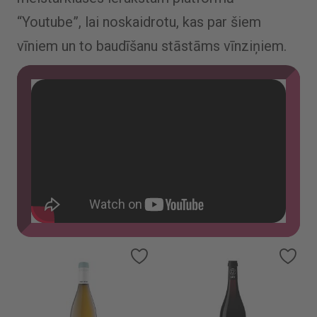
“Youtube”, lai noskaidrotu, kas par šiem
vīniem un to baudīšanu stāstāms vīnziņiem.
Pievienot vēlmju sarakstam
Pievienot vēlmju sarakstam
Piev