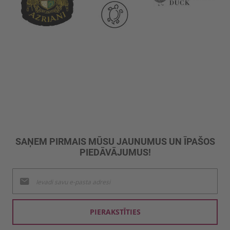
SAŅEM PIRMAIS MŪSU JAUNUMUS UN ĪPAŠOS
PIEDĀVĀJUMUS!
Pieteikties
jaunumu
saņemšanai:
PIERAKSTĪTIES