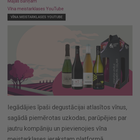
Mājas bāriņam
Vīna meistarklases YouTube
VĪNA MEISTARKLASES YOUTUBE
Iegādājies īpaši degustācijai atlasītos vīnus,
sagādā piemērotas uzkodas, parūpējies par
jautru kompāniju un pievienojies vīna
meistarklases ierakstam platformā