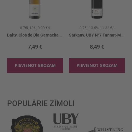
0.75l, 13%, 9.99 €/l
0.75l, 13.5%, 11.32 €/l
uvignon Blanc 12.5%
Baltv. Clos de Dia Garnacha 13%
Sarkanv. UBY N°7 Tannat-Merlot 13.5%
7,49 €
8,49 €
PIEVIENOT GROZAM
PIEVIENOT GROZAM
POPULĀRIE ZĪMOLI