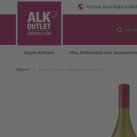
Vīnziņa Jāņa Kaļķa izvēlēti
Meklēt
Stiprie dzērieni
Vīns, dzirkstošais vīns, šampanieti
Sākums
Baltv. Valdivieso Sauvignon Blanc 12%
Iet
uz
galerijas
beigām