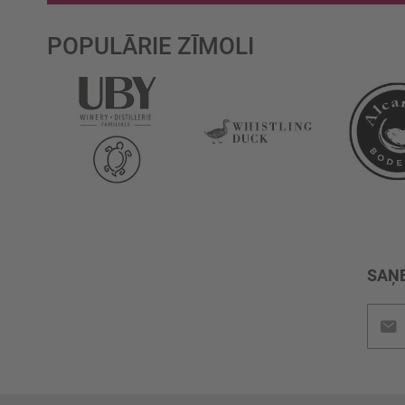
POPULĀRIE ZĪMOLI
SAŅE
Pieteik
jaunu
saņem