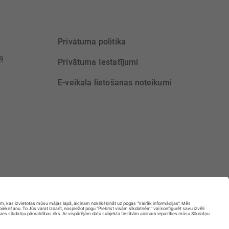
Privātuma politika
39
Privātuma Iestatījumi
E-veikala lietošanas noteikumi