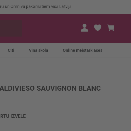
eru un Omniva pakomātiem visā Latvijā
Mans gr
Citi
Vīna skola
Online meistarklases
VALDIVIESO SAUVIGNON BLANC
RTU IZVĒLE