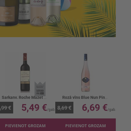
Sarkanv. Roche Mazet Cabernet Sauvignon 13%
Rozā vīns Blue Nun Pink 10%
5,49 €
6,69 €
,99 €
8,69 €
PIEVIENOT GROZAM
PIEVIENOT GROZAM