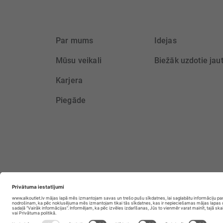
Par mums
Idejas
Mūsu veikali
Biežāk uzdotie jau
Karjera
Piegāde