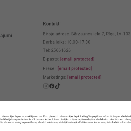
Kontakti
Biroja adrese: Bērzaunes iela 7, Rīga, LV-10
tājumi
Darba laiks: 10.00-17.30
Tel: 25661626
E-pasts:
[email protected]
Presei:
[email protected]
Mārketings:
[email protected]