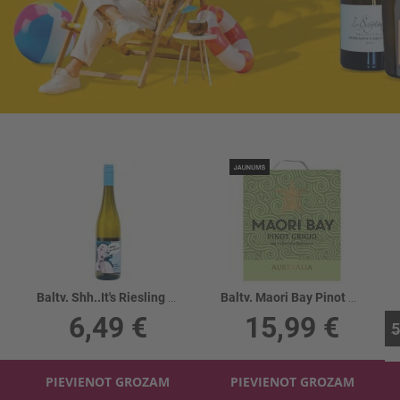
Baltv. Shh..It's Riesling Qualitatswein11.5%
Baltv. Maori Bay Pinot Grigio 12%
6,49 €
15,99 €
5
PIEVIENOT GROZAM
PIEVIENOT GROZAM