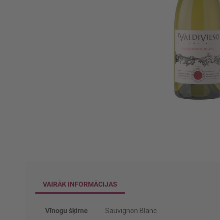
Iet
uz
galerijas
sākumu
VAIRĀK INFORMĀCIJAS
Vairāk
Vīnogu šķirne
Sauvignon Blanc
informācijas