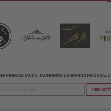
M PIRMAIS MŪSU JAUNUMUS UN ĪPAŠOS PIEDĀVĀJ
ties
PIERAKSTĪT
mu
šanai: