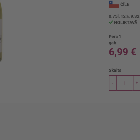
ČĪLE
0.75l, 12%, 9.32
NOLIKTAVĀ
Pērc 1
gab.
6,99 €
Skaits
-
+