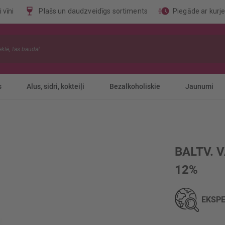
 vīni
Plašs un daudzveidīgs sortiments
Piegāde ar kurj
s
Alus, sidri, kokteiļi
Bezalkoholiskie
Jaunumi
BALTV. 
12%
EKSPE