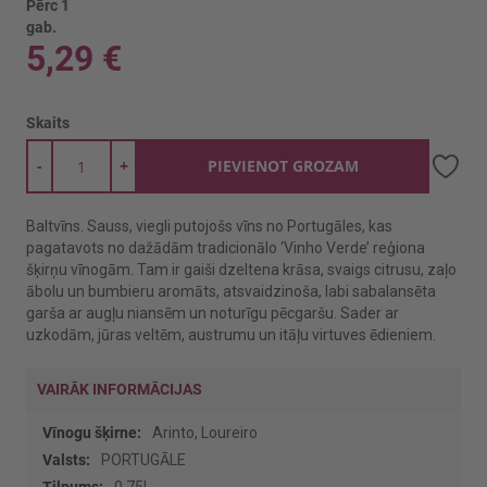
Pērc 1
gab.
5,29 €
Skaits
-
+
PIEVIENOT GROZAM
Baltvīns. Sauss, viegli putojošs vīns no Portugāles, kas
pagatavots no dažādām tradicionālo ‘Vinho Verde’ reģiona
šķirņu vīnogām. Tam ir gaiši dzeltena krāsa, svaigs citrusu, zaļo
ābolu un bumbieru aromāts, atsvaidzinoša, labi sabalansēta
garša ar augļu niansēm un noturīgu pēcgaršu. Sader ar
uzkodām, jūras veltēm, austrumu un itāļu virtuves ēdieniem.
VAIRĀK INFORMĀCIJAS
Vairāk
Arinto, Loureiro
informācijas
PORTUGĀLE