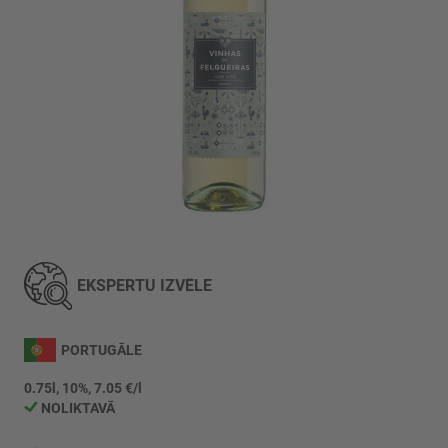
Iet
uz
galerijas
EKSPERTU IZVĒLE
sākumu
PORTUGĀLE
0.75l, 10%, 7.05 €/l
NOLIKTAVĀ