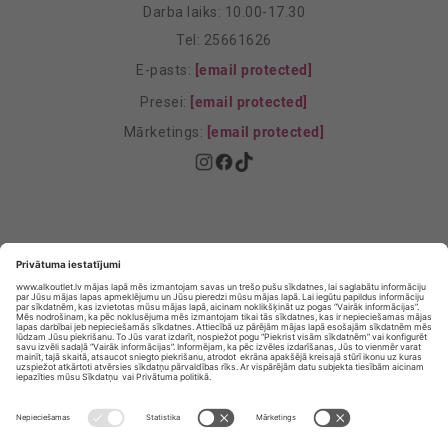
Darba laiks: 10.00-17.30
Tel: 25661626
E-pasts:
[email protected]
Presei:
[email protected]
Mārketings:
[email protected]
Privātuma politika
Privātuma Iestatījumi
E-veikala lietošanas noteikumi