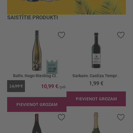
SAISTĪTIE PRODUKTI
Pievienot vēlmju sarakstam
Piev
Baltv. Hagn Riesling Classic 13%
Sarkanv. Castiza Tempranillo 12%
1,99 €
10,99 €
14,99 €
PIEVIENOT GROZAM
PIEVIENOT GROZAM
Pievienot vēlmju sarakstam
Piev