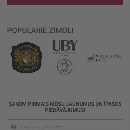
POPULĀRIE ZĪMOLI
SAŅEM PIRMAIS MŪSU JAUNUMUS UN ĪPAŠOS
PIEDĀVĀJUMUS!
Pieteikties
jaunumu