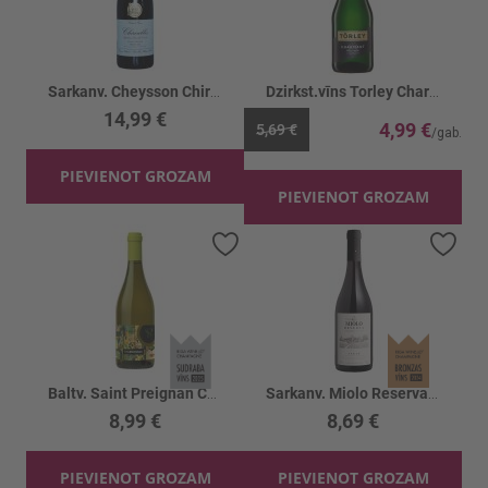
Sarkanv. Cheysson Chiroubles 13%
Dzirkst.vīns Torley Charmant 10.5%
14,99 €
4,99 €
5,69 €
PIEVIENOT GROZAM
PIEVIENOT GROZAM
Pievienot vēlmju sarakstam
Piev
Baltv. Saint Preignan Chardonnay 13%
Sarkanv. Miolo Reserva Syrah 14%
8,99 €
8,69 €
PIEVIENOT GROZAM
PIEVIENOT GROZAM