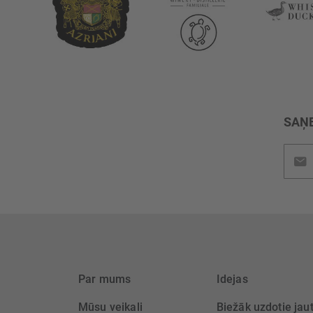
SAŅE
Pieteik
jaunu
saņem
Par mums
Idejas
Mūsu veikali
Biežāk uzdotie jau