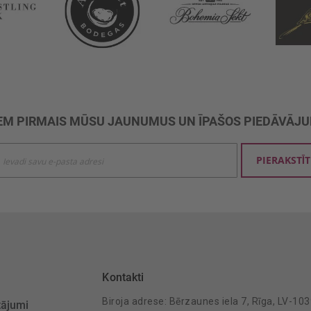
M PIRMAIS MŪSU JAUNUMUS UN ĪPAŠOS PIEDĀVĀJ
ties
PIERAKSTĪT
mu
šanai:
Kontakti
Biroja adrese: Bērzaunes iela 7, Rīga, LV-10
tājumi