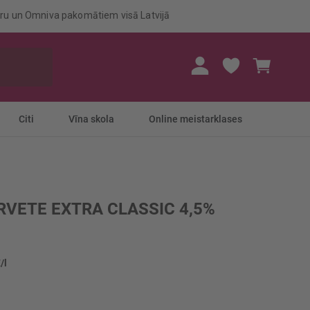
eru un Omniva pakomātiem visā Latvijā
Mans gr
Citi
Vīna skola
Online meistarklases
RVETE EXTRA CLASSIC 4,5%
/l