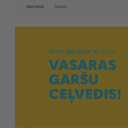
Alus tonis
Gaišais