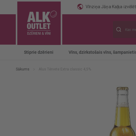
Vīnziņa Jāņa Kaļķa izvēlēti
Meklēt
Stiprie dzērieni
Vīns, dzirkstošais vīns, šampanieti
Sākums
Alus Tērvete Extra classic 4,5%
Iet
uz
galerijas
beigām