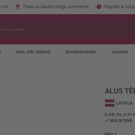
 vīni
Plašs un daudzveidīgs sortiments
Piegāde ar kurj
s
Alus, sidri, kokteiļi
Bezalkoholiskie
Jaunumi
ALUS TĒ
LATVIJA
0.33l, 5%, 3.91 €
NOLIKTAVĀ
Pērc 1