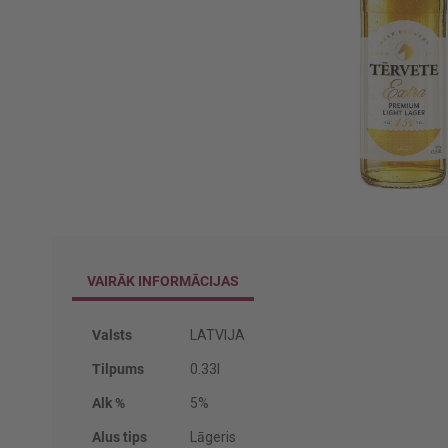
Iet
uz
galerijas
VAIRĀK INFORMĀCIJAS
sākumu
Vairāk
Valsts
LATVIJA
informācijas
Tilpums
0.33l
Alk %
5%
Alus tips
Lāgeris