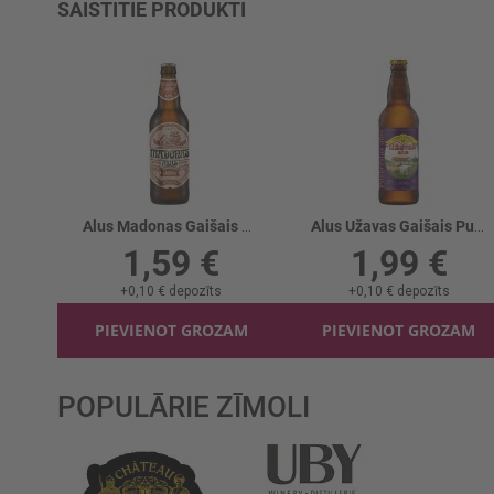
SAISTĪTIE PRODUKTI
Alus Madonas Gaišais alus 5.2%
Alus Užavas Gaišais Puskrēslas 4.7%
1,59 €
1,99 €
+
0,10 €
depozīts
+
0,10 €
depozīts
PIEVIENOT GROZAM
PIEVIENOT GROZAM
POPULĀRIE ZĪMOLI