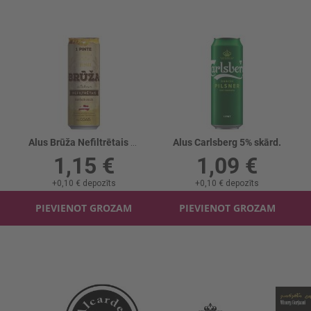
Alus Brūža Nefiltrētais 5.4% skārd.
Alus Carlsberg 5% skārd.
1,15 €
1,09 €
+
0,10 €
depozīts
+
0,10 €
depozīts
PIEVIENOT GROZAM
PIEVIENOT GROZAM