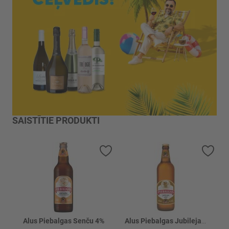
SAISTĪTIE PRODUKTI
Pievienot vēlmju sarakstam
Piev
Alus Piebalgas Senču 4%
Alus Piebalgas Jubilejas 5.2%