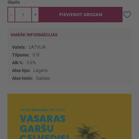
Skaits
-
+
PIEVIENOT GROZAM
VAIRĀK INFORMĀCIJAS
Vairāk
LATVIJA
informācijas
0.5l
5.6%
Lāgeris
Gaišais