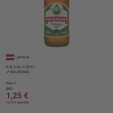
Iet
uz
LATVIJA
galerijas
sākumu
0.5l, 5.6%, 2.50 €/l
NOLIKTAVĀ
Pērc 1
gab.
1,25 €
+
0,10 €
depozīts