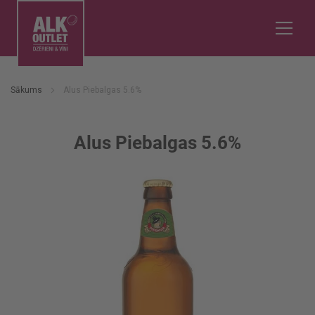
Sākums
Alus Piebalgas 5.6%
Alus Piebalgas 5.6%
Iet
uz
galerijas
beigām