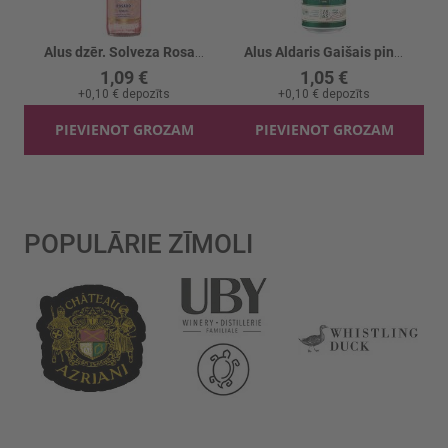
Alus dzēr. Solveza Rosado 4.5%
Alus Aldaris Gaišais pinte 5% skārd.
1,09 €
1,05 €
+
0,10 €
depozīts
+
0,10 €
depozīts
PIEVIENOT GROZAM
PIEVIENOT GROZAM
POPULĀRIE ZĪMOLI