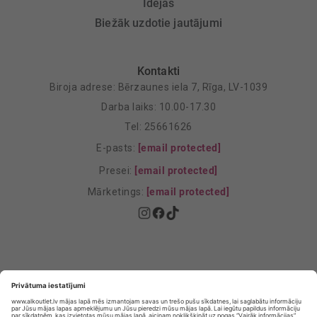
Idejas
Biežāk uzdotie jautājumi
Kontakti
Biroja adrese: Bērzaunes iela 7, Rīga, LV-1039
Darba laiks: 10.00-17.30
Tel: 25661626
E-pasts:
[email protected]
Presei:
[email protected]
Mārketings:
[email protected]
Privātuma politika
Privātuma Iestatījumi
E-veikala lietošanas noteikumi