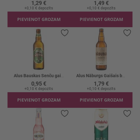
1,29 €
1,49 €
+
0,10 €
depozīts
+
0,10 €
depozīts
PIEVIENOT GROZAM
PIEVIENOT GROZAM
Pievienot vēlmju sarakstam
Piev
Alus Bauskas Senču gaišais 4%
Alus Nāburgs Gaišais brangais 5.8%
0,95 €
1,79 €
+
0,10 €
depozīts
+
0,10 €
depozīts
PIEVIENOT GROZAM
PIEVIENOT GROZAM
Pievienot vēlmju sarakstam
Piev