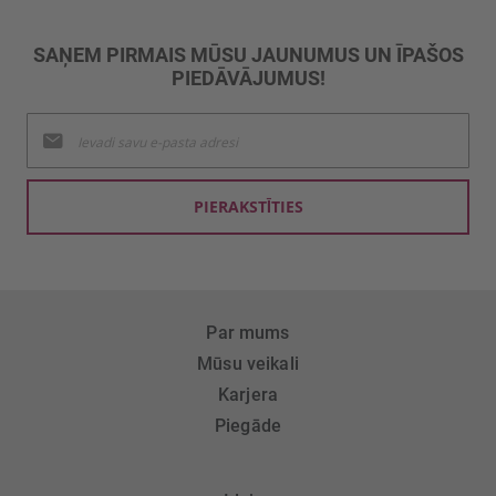
SAŅEM PIRMAIS MŪSU JAUNUMUS UN ĪPAŠOS
PIEDĀVĀJUMUS!
Pieteikties
jaunumu
saņemšanai:
PIERAKSTĪTIES
Par mums
Mūsu veikali
Karjera
Piegāde